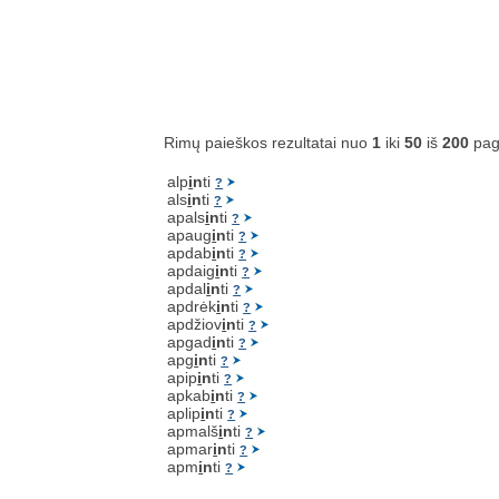
Rimų paieškos rezultatai nuo
1
iki
50
iš
200
pag
alp
i
n
ti
?
als
i
n
ti
?
apals
i
n
ti
?
apaug
i
n
ti
?
apdab
i
n
ti
?
apdaig
i
n
ti
?
apdal
i
n
ti
?
apdrėk
i
n
ti
?
apdžiov
i
n
ti
?
apgad
i
n
ti
?
apg
i
n
ti
?
apip
i
n
ti
?
apkab
i
n
ti
?
aplip
i
n
ti
?
apmalš
i
n
ti
?
apmar
i
n
ti
?
apm
i
n
ti
?