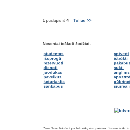
1
puslapis iš
4
Toliau >>
Neseniai ieškoti žodžiai:
studentas
aptverti
išsprogti
ištrūkti
rezervuoti
pakabu
dienoti
sukti
juodukas
anglinis
paveikus
apostro
keturtaktis
gūbrinėt
sankabus
siurreal
Rimai.DainuTekstai.lt
yra lietuviškų rimų paieška. Sistema ieško žodž