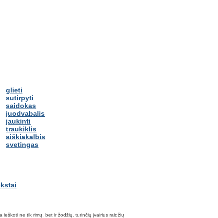
glieti
sutirpyti
saidokas
juodvabalis
jaukinti
traukiklis
aiškiakalbis
svetingas
škoti ne tik rimų, bet ir žodžių, turinčių įvairius raidžių