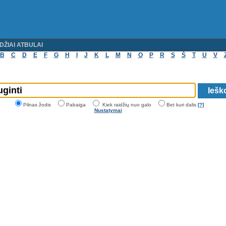
DŽIAI ATBULAI
B
C
D
E
F
G
H
I
J
K
L
M
N
O
P
R
S
Š
T
U
V
Pilnas žodis
Pabaiga
Kiek raidžių nuo galo
Bet kuri dalis
[?]
Nustatymai