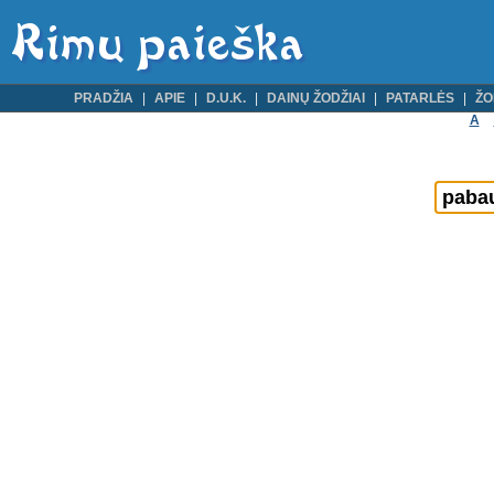
PRADŽIA
APIE
D.U.K.
DAINŲ ŽODŽIAI
PATARLĖS
ŽO
A