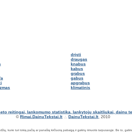
drįsti
draugas
s
knabus
kabus
grabus
fa
gabus
i
apgrabus
izmas
klimatinis
©
Rimai.DainuTekstai.lt
.:.
DainuTekstai.lt
, 2010
ių, kurie turi tokią pačią ar panašią kirčiuotą pabaigą ir galėtų rimuotis tarpusavyje. Be to, galima ie