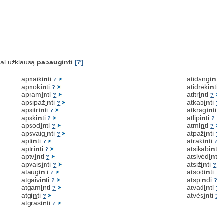
al užklausą
pabaug
inti
[?]
apnaik
i
n
ti
atidang
i
n
?
apnok
i
n
ti
atidrėk
i
n
t
?
apram
i
n
ti
atitr
i
n
ti
?
?
apsipaž
i
n
ti
atkab
i
n
ti
?
apsitr
i
n
ti
atkrag
i
n
t
?
apsk
i
n
ti
atlip
i
n
ti
?
?
apsod
i
n
ti
atm
i
n
ti
?
?
apsvaig
i
n
ti
atpaž
i
n
ti
?
apt
i
n
ti
atrak
i
n
ti
?
aptr
i
n
ti
atsikab
i
n
?
aptv
i
n
ti
atsivėd
i
n
?
apvais
i
n
ti
atsiž
i
n
ti
?
?
ataug
i
n
ti
atsod
i
n
ti
?
atgaiv
i
n
ti
atsp
i
n
di
?
atgam
i
n
ti
atvad
i
n
ti
?
atg
i
n
ti
atvės
i
n
ti
?
atgras
i
n
ti
?