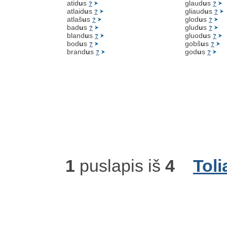
atid
u
s
glaud
u
s
?
?
atlaid
u
s
gliaud
u
s
?
?
atlaš
u
s
glod
u
s
?
?
bad
u
s
glud
u
s
?
?
bland
u
s
gluod
u
s
?
?
bod
u
s
gobš
u
s
?
?
brand
u
s
god
u
s
?
?
1
puslapis iš
4
Toli