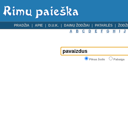
PRADŽIA
APIE
D.U.K.
DAINŲ ŽODŽIAI
PATARLĖS
ŽODŽI
A
B
C
D
E
F
G
H
I
J
Pilnas žodis
Pabaiga