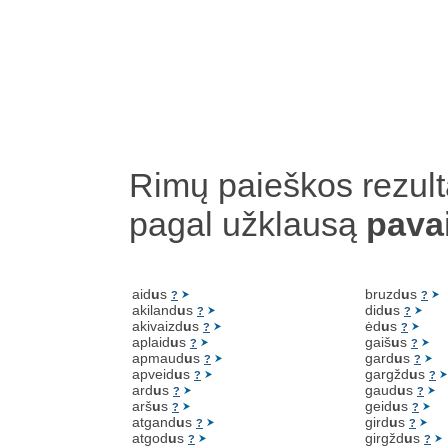
Rimų paieškos rezult
pagal užklausą
pava
aid
u
s
bruzd
u
s
?
?
akiland
u
s
did
u
s
?
?
akivaizd
u
s
ėd
u
s
?
?
aplaid
u
s
gaiš
u
s
?
?
apmaud
u
s
gard
u
s
?
?
apveid
u
s
gargžd
u
s
?
?
ard
u
s
gaud
u
s
?
?
arš
u
s
geid
u
s
?
?
atgand
u
s
gird
u
s
?
?
atgod
u
s
girgžd
u
s
?
?