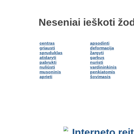
Neseniai ieškoti žod
centras
apsodinti
griausti
deformacija
spruduklas
žargyti
atidaryti
garbus
pabrukti
nuristi
nuliūsti
vardininkinis
musoninis
penkiatomis
aprieti
šovimasis