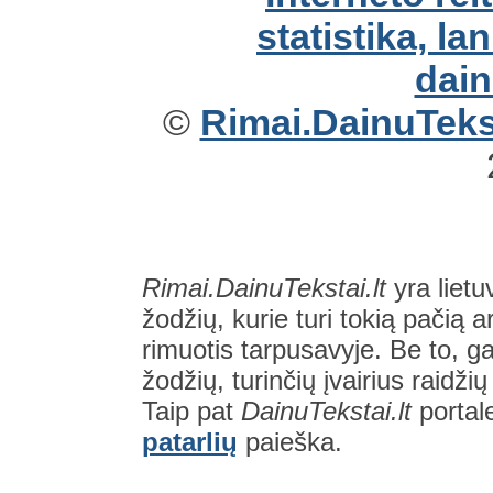
©
Rimai.DainuTekst
Rimai.DainuTekstai.lt
yra lietu
žodžių, kurie turi tokią pačią a
rimuotis tarpusavyje. Be to, gal
žodžių, turinčių įvairius raidži
Taip pat
DainuTekstai.lt
portal
patarlių
paieška.