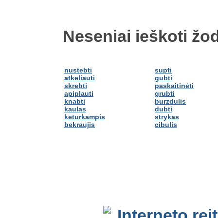
Neseniai ieškoti žod
nustebti
supti
atkeliauti
gubti
skrebti
paskaitinėti
apiplauti
grubti
knabti
burzdulis
kaulas
dubti
keturkampis
strykas
bekraujis
cibulis