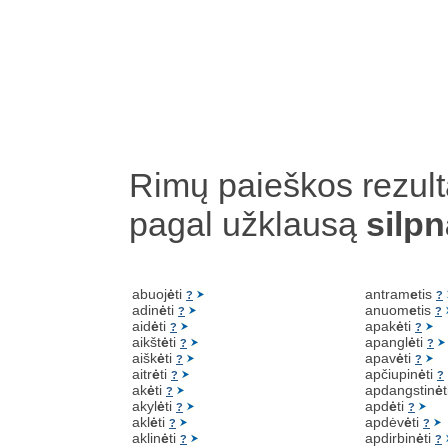
Rimų paieškos rezult
pagal užklausą
silp
abuoj
ė
ti
antram
e
tis
?
?
adin
ė
ti
anuom
e
tis
?
?
aid
ė
ti
apak
ė
ti
?
?
aikšt
ė
ti
apangl
ė
ti
?
?
aišk
ė
ti
apav
ė
ti
?
?
aitr
ė
ti
apčiupin
ė
ti
?
?
ak
ė
ti
apdangstin
ė
?
akyl
ė
ti
apd
ė
ti
?
?
akl
ė
ti
apdėv
ė
ti
?
?
aklin
ė
ti
apdirbin
ė
ti
?
?