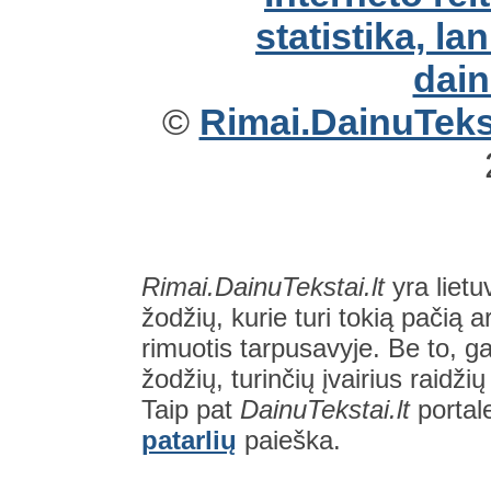
©
Rimai.DainuTekst
Rimai.DainuTekstai.lt
yra lietu
žodžių, kurie turi tokią pačią a
rimuotis tarpusavyje. Be to, gal
žodžių, turinčių įvairius raidži
Taip pat
DainuTekstai.lt
portal
patarlių
paieška.