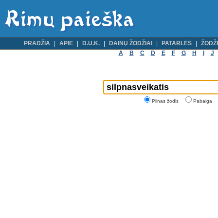
PRADŽIA
APIE
D.U.K.
DAINŲ ŽODŽIAI
PATARLĖS
ŽODŽI
A
B
C
D
E
F
G
H
I
J
Pilnas žodis
Pabaiga