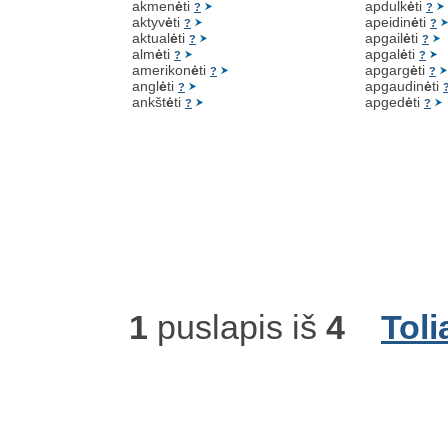
akmen
ė
ti
apdulk
ė
ti
?
?
aktyv
ė
ti
apeidin
ė
ti
?
?
aktual
ė
ti
apgail
ė
ti
?
?
alm
ė
ti
apgal
ė
ti
?
?
amerikon
ė
ti
apgarg
ė
ti
?
?
angl
ė
ti
apgaudin
ė
ti
?
ankšt
ė
ti
apged
ė
ti
?
?
1
puslapis iš
4
Toli