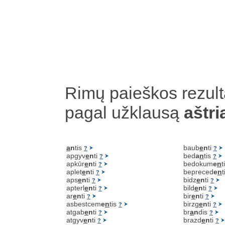
Rimų paieškos rezult
pagal užklausą
aštri
a
n
tis
baub
e
n
ti
?
?
apgyv
e
n
ti
bed
a
n
tis
?
?
apkūr
e
n
ti
bedokum
e
n
t
?
aplet
e
n
ti
bepreced
e
n
t
?
aps
e
n
ti
bidz
e
n
ti
?
?
apterl
e
n
ti
bild
e
n
ti
?
?
ar
e
n
ti
bir
e
n
ti
?
?
asbestcem
e
n
tis
birzg
e
n
ti
?
?
atgab
e
n
ti
br
a
n
dis
?
?
atgyv
e
n
ti
brazd
e
n
ti
?
?