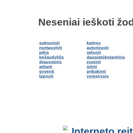
Neseniai ieškoti žod
sukruvinti
kaitros
numaustyti
autorizuoti
pikis
raliuoti
bešaudyklis
daugiatūkstantinis
drausminis
zyzenti
atitarti
ūdyti
gyventi
pribakinti
lapnoti
vyresnysis