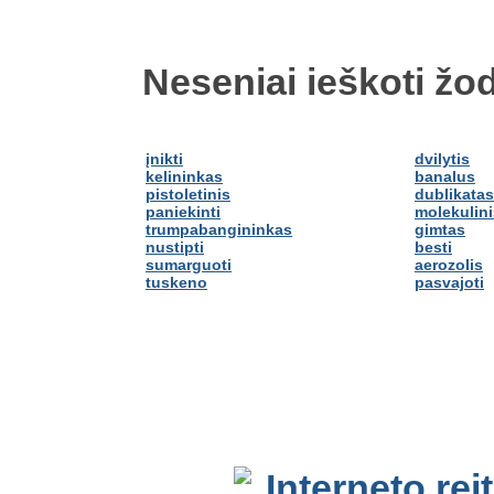
Neseniai ieškoti žod
įnikti
dvilytis
kelininkas
banalus
pistoletinis
dublikatas
paniekinti
molekulini
trumpabangininkas
gimtas
nustipti
besti
sumarguoti
aerozolis
tuskeno
pasvajoti