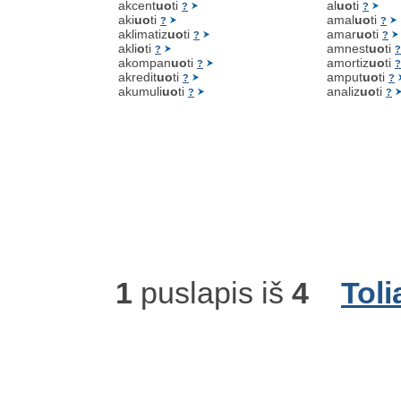
akcent
uo
ti
al
uo
ti
?
?
aki
uo
ti
amal
uo
ti
?
?
aklimatiz
uo
ti
amar
uo
ti
?
?
akli
o
ti
amnest
uo
ti
?
?
akompan
uo
ti
amortiz
uo
ti
?
?
akredit
uo
ti
amput
uo
ti
?
?
akumuli
uo
ti
analiz
uo
ti
?
?
1
puslapis iš
4
Toli