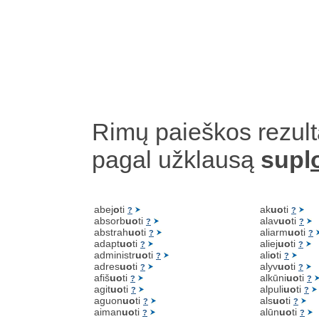
Rimų paieškos rezult
pagal užklausą
supl
abej
o
ti
ak
uo
ti
?
?
absorb
uo
ti
alav
uo
ti
?
?
abstrah
uo
ti
aliarm
uo
ti
?
?
adapt
uo
ti
aliej
uo
ti
?
?
administr
uo
ti
ali
o
ti
?
?
adres
uo
ti
alyv
uo
ti
?
?
afiš
uo
ti
alkūni
uo
ti
?
?
agit
uo
ti
alpuli
uo
ti
?
?
aguon
uo
ti
als
uo
ti
?
?
aiman
uo
ti
alūn
uo
ti
?
?