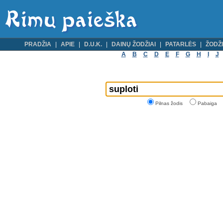
PRADŽIA
APIE
D.U.K.
DAINŲ ŽODŽIAI
PATARLĖS
ŽODŽI
A
B
C
D
E
F
G
H
I
J
Pilnas žodis
Pabaiga