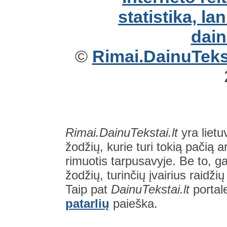
©
Rimai.DainuTekst
Rimai.DainuTekstai.lt
yra lietu
žodžių, kurie turi tokią pačią a
rimuotis tarpusavyje. Be to, gal
žodžių, turinčių įvairius raidži
Taip pat
DainuTekstai.lt
portal
patarlių
paieška.