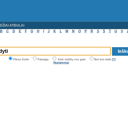
DŽIAI ATBULAI
B
C
D
E
F
G
H
I
J
K
L
M
N
O
P
R
S
Š
T
U
V
Pilnas žodis
Pabaiga
Kiek raidžių nuo galo
Bet kuri dalis
[?]
Nustatymai