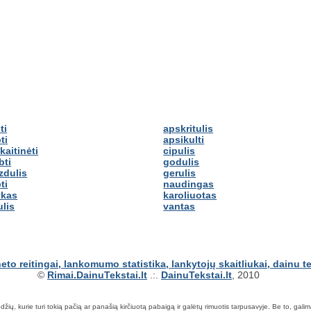
ti
apskritulis
ti
apsikulti
kaitinėti
cipulis
bti
godulis
zdulis
gerulis
ti
naudingas
ykas
karoliuotas
ulis
vantas
©
Rimai.DainuTekstai.lt
.:.
DainuTekstai.lt
, 2010
ių, kurie turi tokią pačią ar panašią kirčiuotą pabaigą ir galėtų rimuotis tarpusavyje. Be to, galima ie