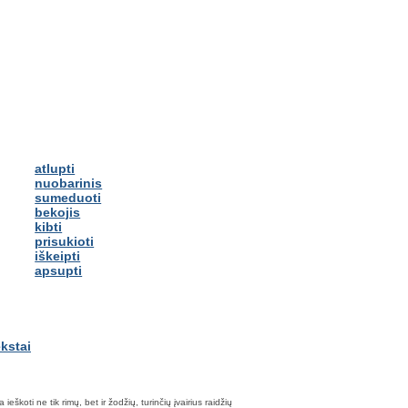
atlupti
nuobarinis
sumeduoti
bekojis
kibti
prisukioti
iškeipti
apsupti
škoti ne tik rimų, bet ir žodžių, turinčių įvairius raidžių