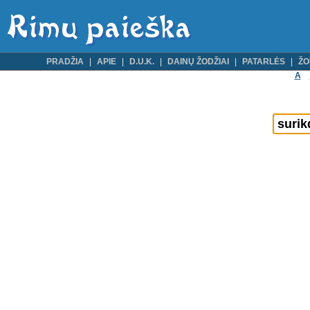
PRADŽIA
APIE
D.U.K.
DAINŲ ŽODŽIAI
PATARLĖS
ŽO
A