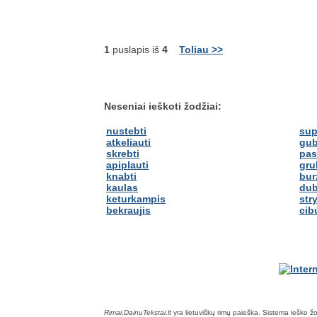
1
puslapis iš
4
Toliau >>
Neseniai ieškoti žodžiai:
nustebti
sup
atkeliauti
gub
skrebti
pas
apiplauti
gru
knabti
bur
kaulas
dub
keturkampis
str
bekraujis
cib
Rimai.DainuTekstai.lt
yra lietuviškų rimų paieška. Sistema ieško žodž