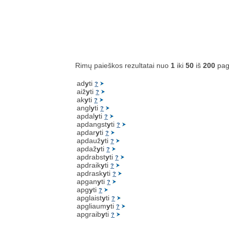
Rimų paieškos rezultatai nuo
1
iki
50
iš
200
pag
ad
y
ti
?
aiž
y
ti
?
ak
y
ti
?
angl
y
ti
?
apdal
y
ti
?
apdangst
y
ti
?
apdar
y
ti
?
apdauž
y
ti
?
apdaž
y
ti
?
apdrabst
y
ti
?
apdraik
y
ti
?
apdrask
y
ti
?
apgan
y
ti
?
apg
y
ti
?
apglaist
y
ti
?
apgliaum
y
ti
?
apgraib
y
ti
?