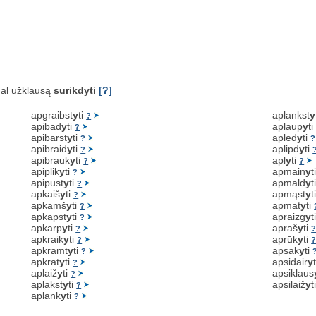
al užklausą
surikd
yti
[?]
apgraibst
y
ti
aplankst
y
?
apibad
y
ti
aplaup
y
t
?
apibarst
y
ti
apled
y
ti
?
?
apibraid
y
ti
aplipd
y
ti
?
apibrauk
y
ti
apl
y
ti
?
?
apiplik
y
ti
apmain
y
t
?
apipust
y
ti
apmald
y
t
?
apkaiš
y
ti
apmąst
y
t
?
apkamš
y
ti
apmat
y
ti
?
apkapst
y
ti
apraizg
y
t
?
apkarp
y
ti
apraš
y
ti
?
apkraik
y
ti
aprūk
y
ti
?
apkramt
y
ti
apsak
y
ti
?
apkrat
y
ti
apsidair
y
?
aplaiž
y
ti
apsiklaus
?
aplakst
y
ti
apsilaiž
y
t
?
aplank
y
ti
?