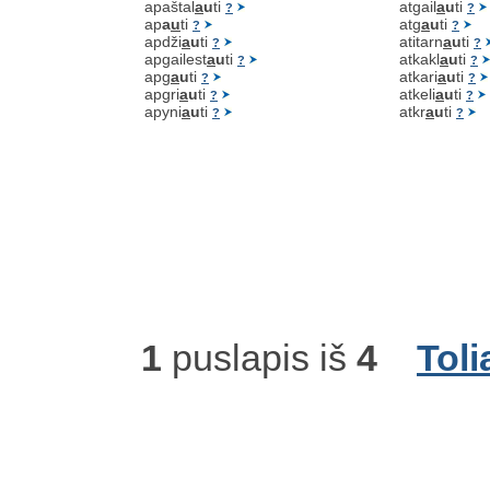
apaštal
a
u
ti
atgail
a
u
ti
?
?
ap
a
u
ti
atg
a
u
ti
?
?
apdži
a
u
ti
atitarn
a
u
ti
?
?
apgailest
a
u
ti
atkakl
a
u
ti
?
?
apg
a
u
ti
atkari
a
u
ti
?
?
apgri
a
u
ti
atkeli
a
u
ti
?
?
apyni
a
u
ti
atkr
a
u
ti
?
?
1
puslapis iš
4
Toli