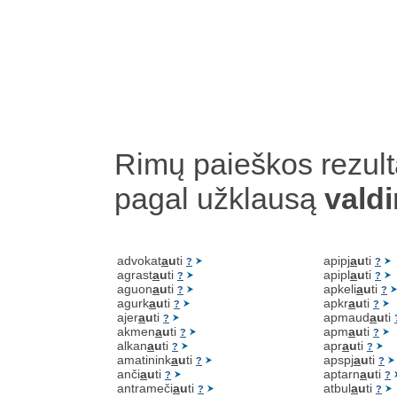
Rimų paieškos rezult
pagal užklausą
valdi
advokat
a
u
ti
apipj
a
u
ti
?
?
agrast
a
u
ti
apipl
a
u
ti
?
?
aguon
a
u
ti
apkeli
a
u
ti
?
?
agurk
a
u
ti
apkr
a
u
ti
?
?
ajer
a
u
ti
apmaud
a
u
ti
?
akmen
a
u
ti
apm
a
u
ti
?
?
alkan
a
u
ti
apr
a
u
ti
?
?
amatinink
a
u
ti
apspj
a
u
ti
?
?
anči
a
u
ti
aptarn
a
u
ti
?
?
antrameči
a
u
ti
atbul
a
u
ti
?
?