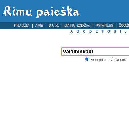
PRADŽIA
APIE
D.U.K.
DAINŲ ŽODŽIAI
PATARLĖS
ŽODŽI
A
B
C
D
E
F
G
H
I
J
Pilnas žodis
Pabaiga