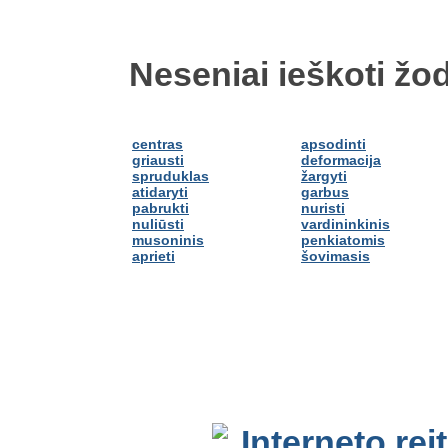
Neseniai ieškoti žod
centras
apsodinti
griausti
deformacija
spruduklas
žargyti
atidaryti
garbus
pabrukti
nuristi
nuliūsti
vardininkinis
musoninis
penkiatomis
aprieti
šovimasis