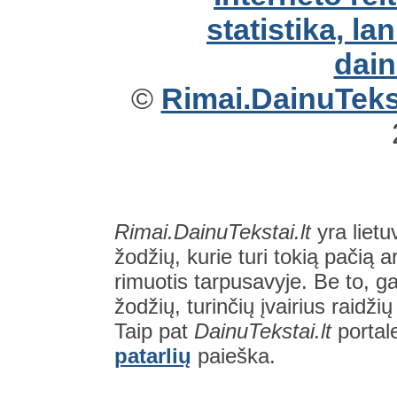
©
Rimai.DainuTekst
Rimai.DainuTekstai.lt
yra lietu
žodžių, kurie turi tokią pačią a
rimuotis tarpusavyje. Be to, gal
žodžių, turinčių įvairius raidži
Taip pat
DainuTekstai.lt
portal
patarlių
paieška.