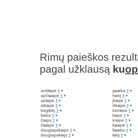
Rimų paieškos rezult
pagal užklausą
ku
op
antil
o
pė
g
uo
ba
?
?
apči
uo
pė
h
o
bį
?
?
apl
o
pė
įk
o
pė
?
?
atk
o
pė
išk
o
pė
?
?
begl
o
bį
kan
o
pa
?
?
b
o
ba
k
o
pė
?
?
či
o
pa
kr
o
pė
?
?
či
uo
pė
k
uo
pė
?
?
daugiapak
o
pė
li
uo
ba
?
?
daugiapak
o
pį
l
o
bį
?
?