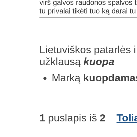
virš galvos raudonos spalvos t
tu privalai tikėti tuo ką darai t
Lietuviškos patarlės i
užklausą
kuopa
Marką
kuopdama
1
puslapis iš
2
Toli