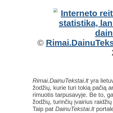
©
Rimai.DainuTekst
Rimai.DainuTekstai.lt
yra lietu
žodžių, kurie turi tokią pačią a
rimuotis tarpusavyje. Be to, gal
žodžių, turinčių įvairius raidži
Taip pat
DainuTekstai.lt
portal