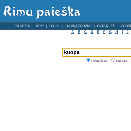
PRADŽIA
APIE
D.U.K.
DAINŲ ŽODŽIAI
PATARLĖS
ŽODŽI
A
B
C
D
E
F
G
H
I
J
Pilnas žodis
Pabaiga