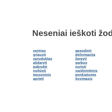
Neseniai ieškoti žod
centras
apsodinti
griausti
deformacija
spruduklas
žargyti
atidaryti
garbus
pabrukti
nuristi
nuliūsti
vardininkinis
musoninis
penkiatomis
aprieti
šovimasis