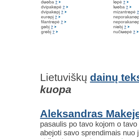
d
uo
ba
l
o
pė
?
?
dvipak
o
pė
l
uo
ba
?
?
dvipak
o
pį
mizantr
o
pė
?
?
eur
o
pį
neporakan
o
?
filantr
o
pė
neporakan
o
?
g
o
bį
ni
o
bį
?
?
gr
o
bį
nuči
uo
pė
?
?
Lietuviškų
dainų tek
kuopa
Aleksandras Makeje
pasaulis po tavo kojom o tavo 
abejoti savo sprendimais nuo j