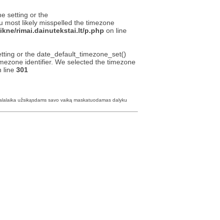
ne setting or the
u most likely misspelled the timezone
kne/rimai.dainutekstai.lt/p.php
on line
setting or the date_default_timezone_set()
timezone identifier. We selected the timezone
 line
301
 balalaika užsikąsdams savo vaiką maskatuodamas dalyku