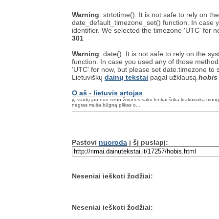
Warning
: strtotime(): It is not safe to rely on
date_default_timezone_set() function. In case y
identifier. We selected the timezone 'UTC' for 
301
Warning
: date(): It is not safe to rely on the
function. In case you used any of those methods 
'UTC' for now, but please set date.timezone to 
Lietuviškų
dainų tekstai
pagal užklausą
hobis
O aš - lietuvis artojas
jų vardų jau nuo seno žmonės sako lenkai šoka krakoviaką mongo
negras muša būgną plikas o...
Pastovi
nuoroda
į šį puslapį:
Neseniai ieškoti žodžiai:
Neseniai ieškoti žodžiai: