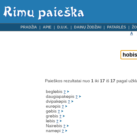
PRADŽIA
APIE
D.U.K.
DAINŲ ŽODŽIAI
PATARLĖS
ŽO
A
Paieškos rezultatai nuo
1
iki
17
iš
17
pagal užk
begl
o
bis
?
daugiapak
o
pis
?
dvipak
o
pis
?
eur
o
pis
?
g
o
bis
?
gr
o
bis
?
l
o
bis
?
Nair
o
bis
?
nam
o
pi
?