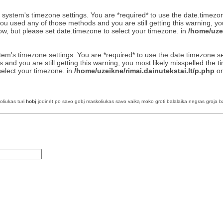
 the system's timezone settings. You are *required* to use the date.timezo
ou used any of those methods and you are still getting this warning, yo
now, but please set date.timezone to select your timezone. in
/home/uzei
 system's timezone settings. You are *required* to use the date.timezone 
and you are still getting this warning, you most likely misspelled the 
select your timezone. in
/home/uzeikne/rimai.dainutekstai.lt/p.php
on
liukas turi
hobį
jodinėt po savo gobį maskoliukas savo vaiką moko groti balalaika negras groja