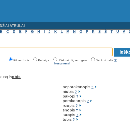
DŽIAI ATBULAI
B
C
D
E
F
G
H
I
J
K
L
M
N
O
P
R
S
Š
T
U
V
Pilnas žodis
Pabaiga
Kiek raidžių nuo galo
Bet kuri dalis
[?]
Nustatymai
lausą
h
obis
neporakan
o
pis
?
ni
o
bis
?
pak
o
pi
?
porakan
o
pis
?
r
uo
pis
?
sn
o
pis
?
s
uo
pis
?
t
o
bis
?