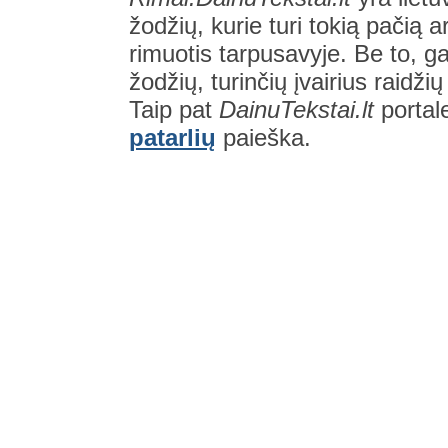
žodžių, kurie turi tokią pačią a
rimuotis tarpusavyje. Be to, gal
žodžių, turinčių įvairius raidži
Taip pat
DainuTekstai.lt
portal
patarlių
paieška.