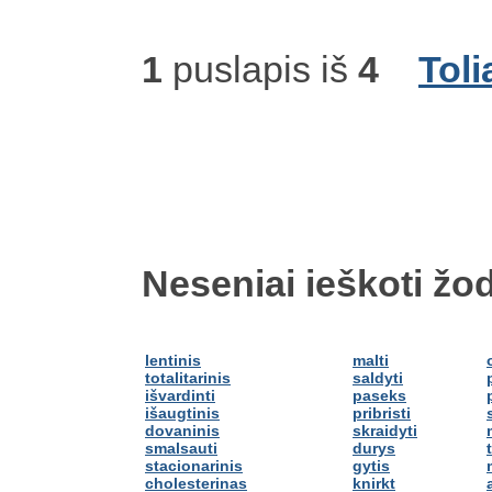
1
puslapis iš
4
Toli
Neseniai ieškoti žod
lentinis
malti
totalitarinis
saldyti
išvardinti
paseks
išaugtinis
pribristi
dovaninis
skraidyti
smalsauti
durys
stacionarinis
gytis
cholesterinas
knirkt