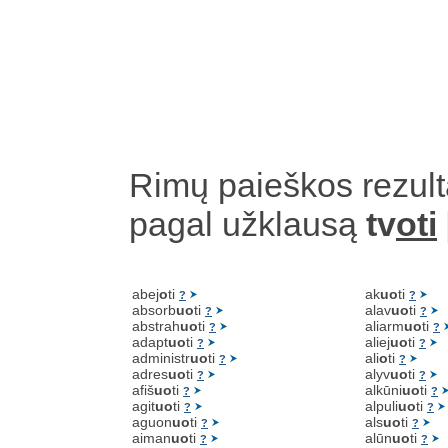
Rimų paieškos rezult
pagal užklausą
tv
oti
abej
o
ti
ak
uo
ti
?
?
absorb
uo
ti
alav
uo
ti
?
?
abstrah
uo
ti
aliarm
uo
ti
?
?
adapt
uo
ti
aliej
uo
ti
?
?
administr
uo
ti
ali
o
ti
?
?
adres
uo
ti
alyv
uo
ti
?
?
afiš
uo
ti
alkūni
uo
ti
?
?
agit
uo
ti
alpuli
uo
ti
?
?
aguon
uo
ti
als
uo
ti
?
?
aiman
uo
ti
alūn
uo
ti
?
?