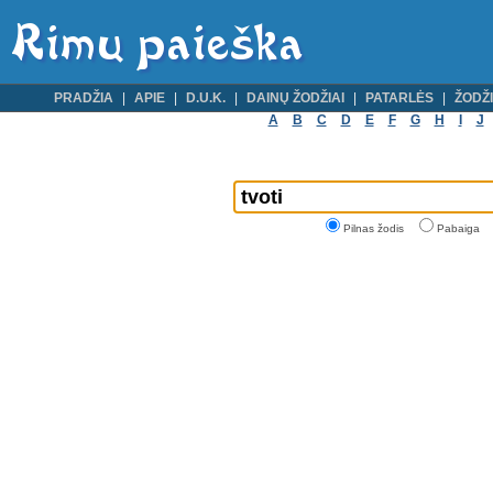
PRADŽIA
APIE
D.U.K.
DAINŲ ŽODŽIAI
PATARLĖS
ŽODŽI
A
B
C
D
E
F
G
H
I
J
Pilnas žodis
Pabaiga