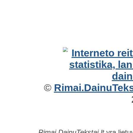
©
Rimai.DainuTekst
Rimai.DainuTekstai.lt
yra lietu