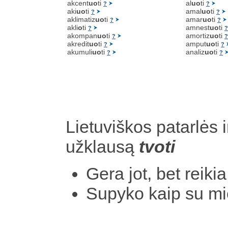
akcent
uo
ti
al
uo
ti
?
?
aki
uo
ti
amal
uo
ti
?
?
aklimatiz
uo
ti
amar
uo
ti
?
?
akli
o
ti
amnest
uo
ti
?
?
akompan
uo
ti
amortiz
uo
ti
?
?
akredit
uo
ti
amput
uo
ti
?
?
akumuli
uo
ti
analiz
uo
ti
?
?
Lietuviškos patarlės i
užklausą
tvoti
Gera jot, bet reiki
Supyko kaip su m