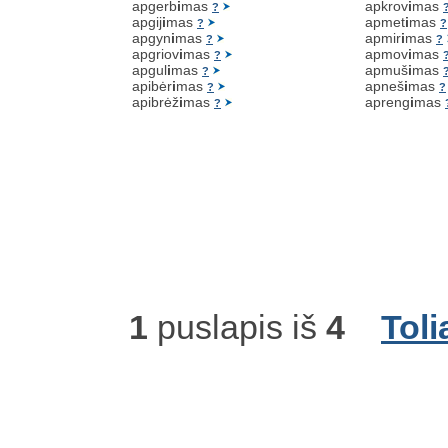
apgerb
i
mas
apkrov
i
mas
?
apgij
i
mas
apmet
i
mas
?
?
apgyn
i
mas
apmir
i
mas
?
?
apgriov
i
mas
apmov
i
mas
?
apgul
i
mas
apmuš
i
mas
?
apibėr
i
mas
apneš
i
mas
?
?
apibrėž
i
mas
apreng
i
mas
?
1
puslapis iš
4
Toli