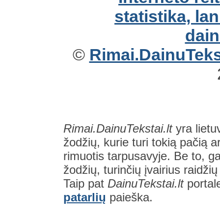
©
Rimai.DainuTekst
Rimai.DainuTekstai.lt
yra lietu
žodžių, kurie turi tokią pačią a
rimuotis tarpusavyje. Be to, gal
žodžių, turinčių įvairius raidži
Taip pat
DainuTekstai.lt
portal
patarlių
paieška.