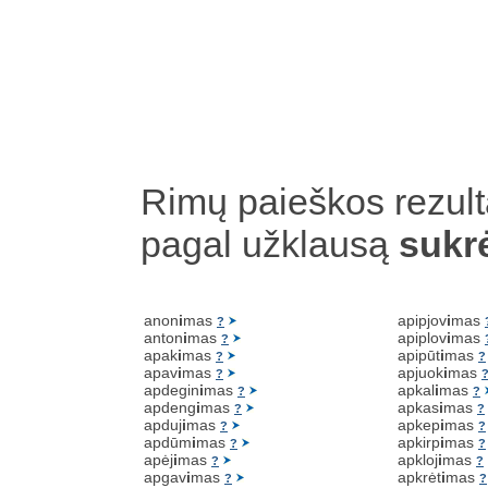
Rimų paieškos rezult
pagal užklausą
sukr
anon
i
mas
apipjov
i
mas
?
anton
i
mas
apiplov
i
mas
?
apak
i
mas
apipūt
i
mas
?
?
apav
i
mas
apjuok
i
mas
?
apdegin
i
mas
apkal
i
mas
?
?
apdeng
i
mas
apkas
i
mas
?
?
apduj
i
mas
apkep
i
mas
?
?
apdūm
i
mas
apkirp
i
mas
?
?
apėj
i
mas
apkloj
i
mas
?
?
apgav
i
mas
apkrėt
i
mas
?
?