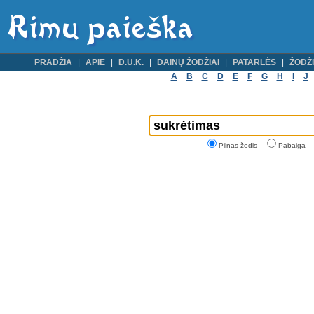
PRADŽIA
APIE
D.U.K.
DAINŲ ŽODŽIAI
PATARLĖS
ŽODŽI
A
B
C
D
E
F
G
H
I
J
Pilnas žodis
Pabaiga