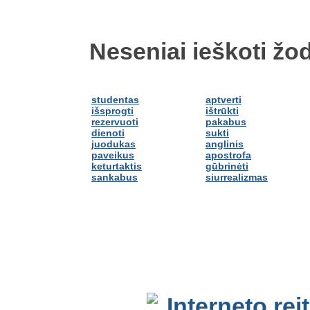
Neseniai ieškoti žod
studentas
aptverti
išsprogti
ištrūkti
rezervuoti
pakabus
dienoti
sukti
juodukas
anglinis
paveikus
apostrofa
keturtaktis
gūbrinėti
sankabus
siurrealizmas