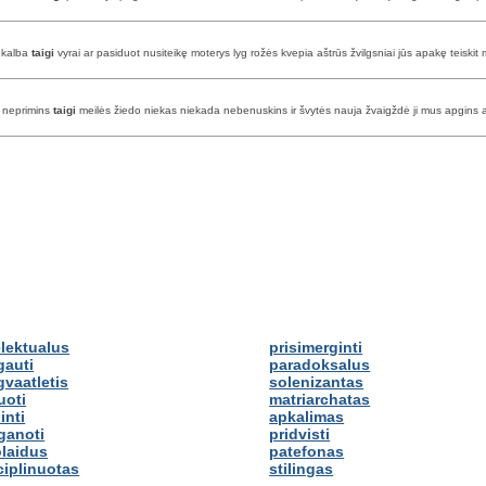
o kalba
taigi
vyrai ar pasiduot nusiteikę moterys lyg rožės kvepia aštrūs žvilgsniai jūs apakę teiskit 
n neprimins
taigi
meilės žiedo niekas niekada nebenuskins ir švytės nauja žvaigždė ji mus apgins a
elektualus
prisimerginti
gauti
paradoksalus
gvaatletis
solenizantas
uoti
matriarchatas
inti
apkalimas
ganoti
pridvisti
laidus
patefonas
ciplinuotas
stilingas