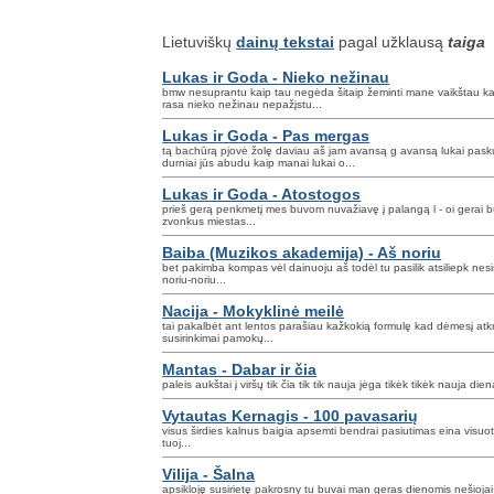
Lietuviškų
dainų tekstai
pagal užklausą
taiga
Lukas ir Goda - Nieko nežinau
bmw nesuprantu kaip tau negėda šitaip žeminti mane vaikštau k
rasa nieko nežinau nepažįstu...
Lukas ir Goda - Pas mergas
tą bachūrą pjovė žolę daviau aš jam avansą g avansą lukai pask
durniai jūs abudu kaip manai lukai o...
Lukas ir Goda - Atostogos
prieš gerą penkmetį mes buvom nuvažiavę į palangą l - oi gerai 
zvonkus miestas...
Baiba (Muzikos akademija) - Aš noriu
bet pakimba kompas vėl dainuoju aš todėl tu pasilik atsiliepk nes
noriu-noriu...
Nacija - Mokyklinė meilė
tai pakalbėt ant lentos parašiau kažkokią formulę kad dėmesį at
susirinkimai pamokų...
Mantas - Dabar ir čia
paleis aukštai į viršų tik čia tik tik nauja jėga tikėk tikėk nauja die
Vytautas Kernagis - 100 pavasarių
visus širdies kalnus baigia apsemti bendrai pasiutimas eina visuot
tuoj...
Vilija - Šalna
apsikloję susirietę pakrosny tu buvai man geras dienomis nešioja