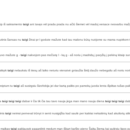
aip iš sakramento
taigi
ant tavęs vėl prada prada nu ačiū šiemet vėl madoj versace nesvarbu mažyte
utinis šansas nu
taigi
žinai pr l godute mažute kad tau malonu būtų nuėjome su mama nupirkom 
buvo mažute g -
taigi
nakvojom pas močiutę l - ką g - aš noriu į madridą į paryžių į pekiną kitaip sura
islėpk
taigi
nelauksiu iš tiesų aš laiko neturiu vienatvė gniaužia širdį daužo nebegaliu aš noriu noriu
kreiptum tu
taigi
aš susirgsiu šizofobija jei dar kartą paliks po pamokų juoda lenta išpiltas tušas pal
na
taig
i
taig
i
taig
i dabar ir čia tik čia tau tavo nauja jėga man mano nauja diena
taig
i
taig
i
taig
i dab
inis
taigi
neimsi perneval trūnyt ir senti nusigrįžta kad saulė per kaitriai nekaitintų kad akuliorių stik
i malkas
taigi
paklausyk pagardink medum man iškart karšto pieno Šaltą žiemą kai gulėsiu ligos patale 