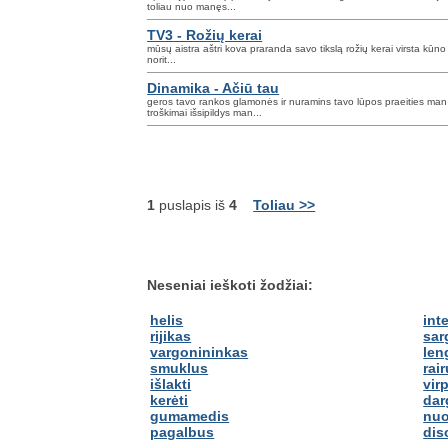
toliau nuo manęs...
TV3 - Rožių kerai
mūsų aistra aštri kova praranda savo tikslą rožių kerai virsta kūn
norit...
Dinamika - Ačiū tau
geros tavo rankos glamonės ir nuramins tavo lūpos praeities ma
troškimai išsipildys man...
1
puslapis iš
4
Toliau >>
Neseniai ieškoti žodžiai:
helis
int
rijikas
sar
vargonininkas
len
smuklus
rair
išlakti
virp
kerėti
dar
gumamedis
nuo
pagalbus
dis