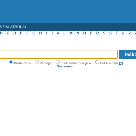
DŽIAI ATBULAI
B
C
D
E
F
G
H
I
J
K
L
M
N
O
P
R
S
Š
T
U
V
Pilnas žodis
Pabaiga
Kiek raidžių nuo galo
Bet kuri dalis
[?]
Nustatymai