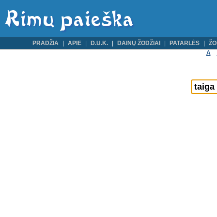
PRADŽIA
APIE
D.U.K.
DAINŲ ŽODŽIAI
PATARLĖS
ŽO
A