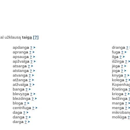
al užklausą
taig
a
[?]
apdang
a
drang
a
?
?
aprang
a
fug
a
?
?
apsaug
a
ilg
a
?
?
apžvalg
a
išžirg
a
?
?
atsarg
a
jėg
a
?
?
atstang
a
jog
a
?
?
atvang
a
knyg
a
?
?
atžang
a
koleg
a
?
?
atžvalg
a
Kopenha
?
bang
a
Kreting
a
?
blevyzg
a
kriog
a
?
?
blezding
a
ledžing
a
?
blog
a
marg
a
?
?
centrifug
a
merg
a
?
?
dag
a
mikroban
?
dang
a
moliūg
a
?
?
darg
a
?