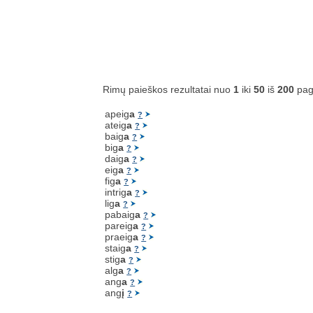
Rimų paieškos rezultatai nuo
1
iki
50
iš
200
pag
apeig
a
?
ateig
a
?
baig
a
?
big
a
?
daig
a
?
eig
a
?
fig
a
?
intrig
a
?
lig
a
?
pabaig
a
?
pareig
a
?
praeig
a
?
staig
a
?
stig
a
?
alg
a
?
ang
a
?
ang
į
?