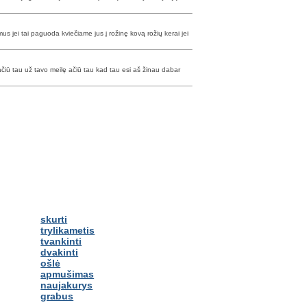
mus jei tai paguoda kviečiame jus į rožinę kovą rožių kerai jei
čiū tau už tavo meilę ačiū tau kad tau esi aš žinau dabar
skurti
trylikametis
tvankinti
dvakinti
ošlė
apmušimas
naujakurys
grabus