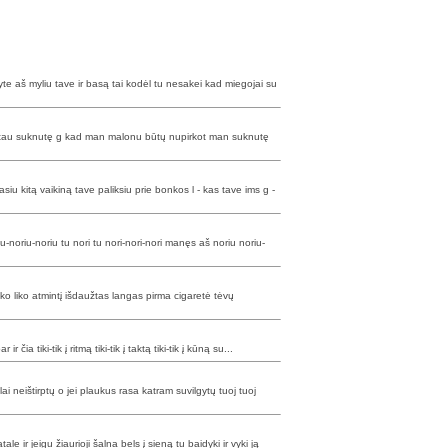
 aš myliu tave ir basą tai kodėl tu nesakei kad miegojai su
tau suknutę g kad man malonu būtų nupirkot man suknutę
siu kitą vaikiną tave paliksiu prie bonkos l - kas tave ims g -
-noriu-noriu tu nori tu nori-nori-nori manęs aš noriu noriu-
iko liko atmintį išdaužtas langas pirma cigaretė tėvų
ar ir čia tiki-tik į ritmą tiki-tik į taktą tiki-tik į kūną su...
lai neištirptų o jei plaukus rasa katram suvilgytų tuoj tuoj
ir jeigu žiaurioji šalna bels į sieną tu baidyki ir vyki ją