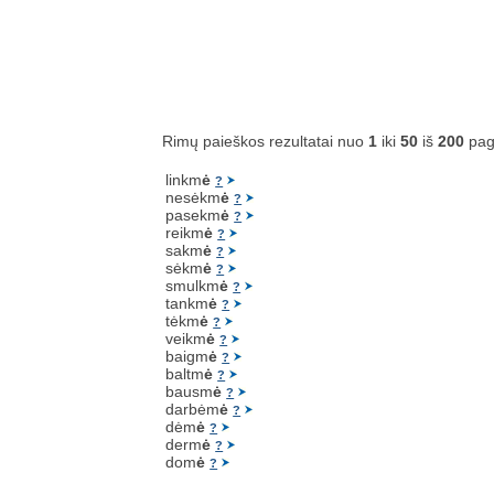
Rimų paieškos rezultatai nuo
1
iki
50
iš
200
pag
linkm
ė
?
nesėkm
ė
?
pasekm
ė
?
reikm
ė
?
sakm
ė
?
sėkm
ė
?
smulkm
ė
?
tankm
ė
?
tėkm
ė
?
veikm
ė
?
baigm
ė
?
baltm
ė
?
bausm
ė
?
darbėm
ė
?
dėm
ė
?
derm
ė
?
dom
ė
?