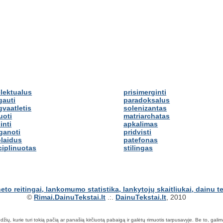
elektualus
prisimerginti
gauti
paradoksalus
gvaatletis
solenizantas
uoti
matriarchatas
inti
apkalimas
ganoti
pridvisti
laidus
patefonas
ciplinuotas
stilingas
©
Rimai.DainuTekstai.lt
.:.
DainuTekstai.lt
, 2010
ių, kurie turi tokią pačią ar panašią kirčiuotą pabaigą ir galėtų rimuotis tarpusavyje. Be to, galima ie