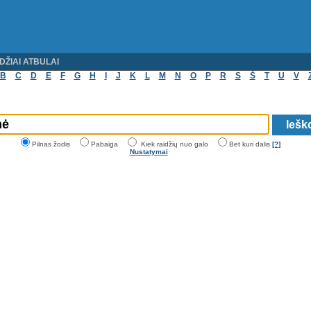
DŽIAI ATBULAI
B
C
D
E
F
G
H
I
J
K
L
M
N
O
P
R
S
Š
T
U
V
Pilnas žodis
Pabaiga
Kiek raidžių nuo galo
Bet kuri dalis
[?]
Nustatymai