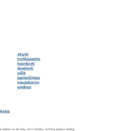
skurti
trylikametis
tvankinti
dvakinti
ošlė
apmušimas
naujakurys
grabus
škoti ne tik rimų, bet ir žodžių, turinčių įvairius raidžių