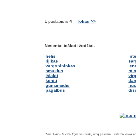
1
puslapis iš
4
Toliau >>
Neseniai ieškoti žodžiai:
helis
int
rijikas
sar
vargonininkas
len
smuklus
rair
išlakti
virp
kerėti
dar
gumamedis
nuo
pagalbus
dis
Rimai.DainuTekstai.lt
yra lietuviškų rimų paieška. Sistema ieško žodž