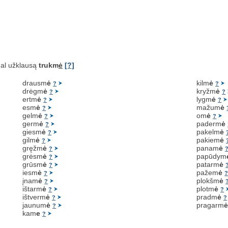
al užklausą
trukm
ė
[?]
drausm
ė
kilm
ė
?
?
drėgm
ė
kryžm
ė
?
?
ertm
ė
lygm
ė
?
?
esm
ė
mažum
ė
?
gelm
ė
om
ė
?
?
germ
ė
paderm
ė
?
giesm
ė
pakelm
ė
?
gilm
ė
pakiem
ė
?
gręžm
ė
panam
ė
?
grėsm
ė
papūdym
?
grūsm
ė
patarm
ė
?
iesm
ė
pažem
ė
?
įnam
ė
plokšm
ė
?
ištarm
ė
plotm
ė
?
?
ištverm
ė
pradm
ė
?
?
jaunum
ė
pragarm
?
kam
e
?