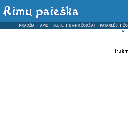
PRADŽIA
APIE
D.U.K.
DAINŲ ŽODŽIAI
PATARLĖS
ŽO
A