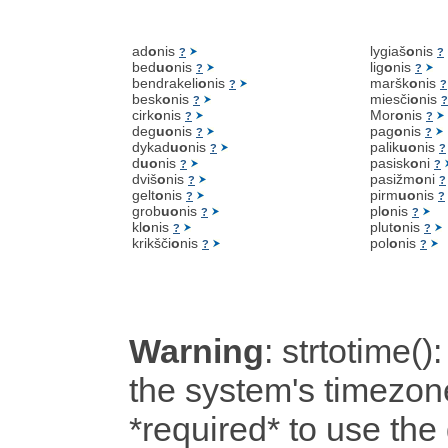
ad
o
nis
lygiaš
o
nis
?
?
bed
uo
nis
lig
o
nis
?
?
bendrakeli
o
nis
maršk
o
nis
?
?
besk
o
nis
miesči
o
nis
?
?
cirk
o
nis
Mor
o
nis
?
?
deg
uo
nis
pag
o
nis
?
?
dykad
uo
nis
palik
uo
nis
?
?
d
uo
nis
pasisk
o
ni
?
?
dviš
o
nis
pasižm
o
ni
?
?
gelt
o
nis
pirm
uo
nis
?
?
grob
uo
nis
pl
o
nis
?
?
kl
o
nis
plut
o
nis
?
?
krikšči
o
nis
pol
o
nis
?
?
Warning
: strtotime():
the system's timezone
*required* to use the