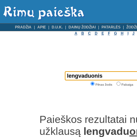
PRADŽIA
APIE
D.U.K.
DAINŲ ŽODŽIAI
PATARLĖS
ŽODŽI
A
B
C
D
E
F
G
H
I
J
Pilnas žodis
Pabaiga
Paieškos rezultatai 
užklausą
lengvadu
o