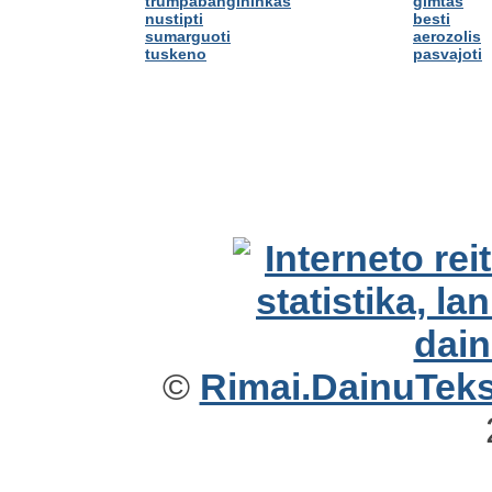
trumpabangininkas
gimtas
nustipti
besti
sumarguoti
aerozolis
tuskeno
pasvajoti
©
Rimai.DainuTekst