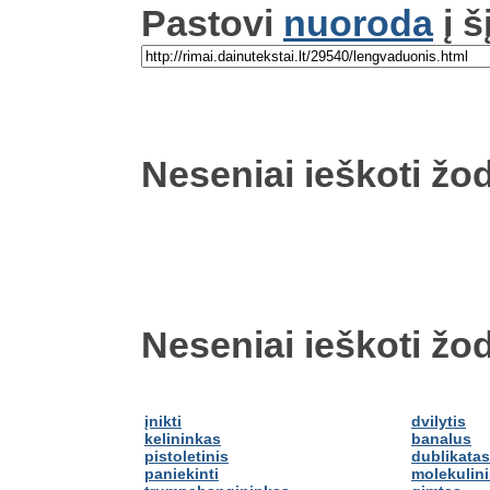
Pastovi
nuoroda
į š
Neseniai ieškoti žod
Neseniai ieškoti žod
įnikti
dvilytis
kelininkas
banalus
pistoletinis
dublikatas
paniekinti
molekulini