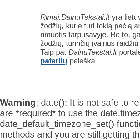
Rimai.DainuTekstai.lt
yra lietu
žodžių, kurie turi tokią pačią a
rimuotis tarpusavyje. Be to, gal
žodžių, turinčių įvairius raidži
Taip pat
DainuTekstai.lt
portal
patarlių
paieška.
Warning
: date(): It is not safe to
are *required* to use the date.time
date_default_timezone_set() functi
methods and you are still getting t