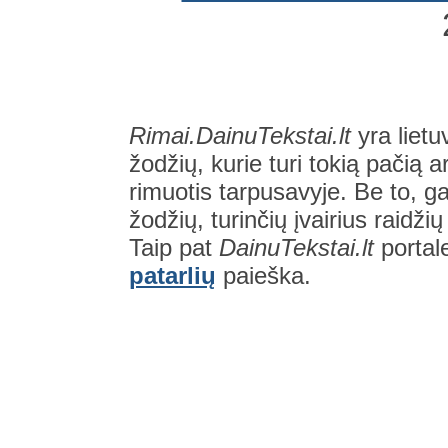
Rimai.DainuTekstai.lt
yra lietu
žodžių, kurie turi tokią pačią a
rimuotis tarpusavyje. Be to, gal
žodžių, turinčių įvairius raidži
Taip pat
DainuTekstai.lt
portal
patarlių
paieška.