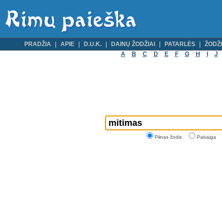
PRADŽIA
APIE
D.U.K.
DAINŲ ŽODŽIAI
PATARLĖS
ŽODŽI
A
B
C
D
E
F
G
H
I
J
Pilnas žodis
Pabaiga