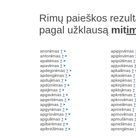
Rimų paieškos rezult
pagal užklausą
mit
i
anon
i
mas
apipjov
i
mas
?
anton
i
mas
apiplov
i
mas
?
apak
i
mas
apipūt
i
mas
?
?
apav
i
mas
apjuok
i
mas
?
apdegin
i
mas
apkal
i
mas
?
?
apdeng
i
mas
apkas
i
mas
?
?
apduj
i
mas
apkep
i
mas
?
?
apdūm
i
mas
apkirp
i
mas
?
?
apėj
i
mas
apkloj
i
mas
?
?
apgav
i
mas
apkrėt
i
mas
?
?
apgerb
i
mas
apkrov
i
mas
?
apgij
i
mas
apmet
i
mas
?
?
apgyn
i
mas
apmir
i
mas
?
?
apgriov
i
mas
apmov
i
mas
?
apgul
i
mas
apmuš
i
mas
?
apibėr
i
mas
apneš
i
mas
?
?
apibrėž
i
mas
apreng
i
mas
?