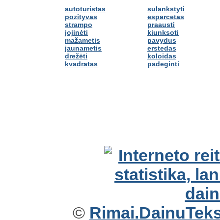
autoturistas
sulankstyti
pozityvas
esparcetas
strampo
praausti
jojinėti
kiunksoti
mažametis
pavydus
jaunametis
erstedas
drežėti
koloidas
kvadratas
padeginti
©
Rimai.DainuTekst