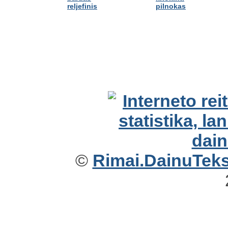
reljefinis
pilnokas
©
Rimai.DainuTekst