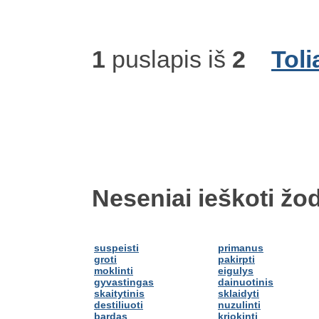
1
puslapis iš
2
Toli
Neseniai ieškoti žod
suspeisti
primanus
groti
pakirpti
moklinti
eigulys
gyvastingas
dainuotinis
skaitytinis
sklaidyti
destiliuoti
nuzulinti
bardas
kriokinti