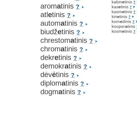
kabin
e
tinis
?
arom
a
tinis
?
kas
e
tinis
?
kasm
e
tinis
?
atl
e
tinis
?
kin
e
tinis
?
autom
a
tinis
kom
e
dinis
?
?
kooper
a
tinis
biudž
e
tinis
kosm
e
tinis
?
?
chrestom
a
tinis
?
chrom
a
tinis
?
dekr
e
tinis
?
demokr
a
tinis
?
dėv
ė
tinis
?
diplom
a
tinis
?
dogm
a
tinis
?