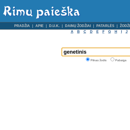
PRADŽIA
APIE
D.U.K.
DAINŲ ŽODŽIAI
PATARLĖS
ŽODŽI
A
B
C
D
E
F
G
H
I
J
Pilnas žodis
Pabaiga