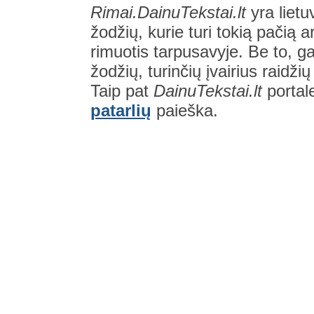
Rimai.DainuTekstai.lt
yra lietu
žodžių, kurie turi tokią pačią a
rimuotis tarpusavyje. Be to, gal
žodžių, turinčių įvairius raidži
Taip pat
DainuTekstai.lt
portal
patarlių
paieška.