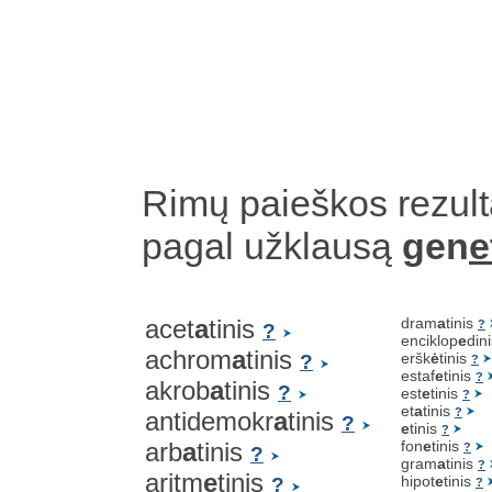
Rimų paieškos rezult
pagal užklausą
gen
e
acet
a
tinis
dram
a
tinis
?
?
enciklop
e
din
achrom
a
tinis
eršk
ė
tinis
?
?
estaf
e
tinis
?
akrob
a
tinis
?
est
e
tinis
?
et
a
tinis
?
antidemokr
a
tinis
?
e
tinis
?
arb
a
tinis
fon
e
tinis
?
?
gram
a
tinis
?
aritm
e
tinis
hipot
e
tinis
?
?