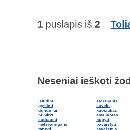
1
puslapis iš
2
Toli
Neseniai ieškoti žod
įsiūdinti
storsnapis
gyslinti
suvelti
dunduliai
kuosiukas
primirkti
emaliuotas
sudrausti
nugyti
melsvanugaris
pavarstyti
rantyti
savažemis