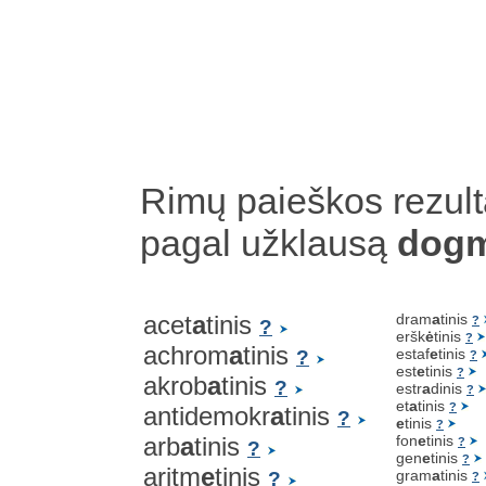
Rimų paieškos rezult
pagal užklausą
dog
acet
a
tinis
dram
a
tinis
?
?
eršk
ė
tinis
?
achrom
a
tinis
estaf
e
tinis
?
?
est
e
tinis
?
akrob
a
tinis
?
estr
a
dinis
?
et
a
tinis
?
antidemokr
a
tinis
?
e
tinis
?
arb
a
tinis
fon
e
tinis
?
?
gen
e
tinis
?
aritm
e
tinis
gram
a
tinis
?
?