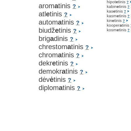
hipot
e
tinis
?
arom
a
tinis
?
kabin
e
tinis
?
kas
e
tinis
?
atl
e
tinis
?
kasm
e
tinis
?
autom
a
tinis
kin
e
tinis
?
?
kooper
a
tinis
biudž
e
tinis
kosm
e
tinis
?
?
brig
a
dinis
?
chrestom
a
tinis
?
chrom
a
tinis
?
dekr
e
tinis
?
demokr
a
tinis
?
dėv
ė
tinis
?
diplom
a
tinis
?