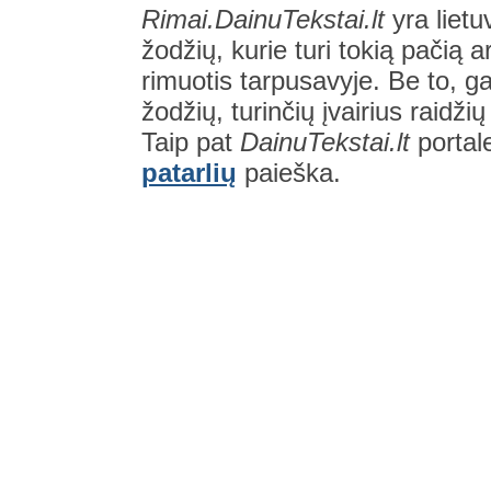
Rimai.DainuTekstai.lt
yra lietu
žodžių, kurie turi tokią pačią a
rimuotis tarpusavyje. Be to, gal
žodžių, turinčių įvairius raidži
Taip pat
DainuTekstai.lt
portal
patarlių
paieška.