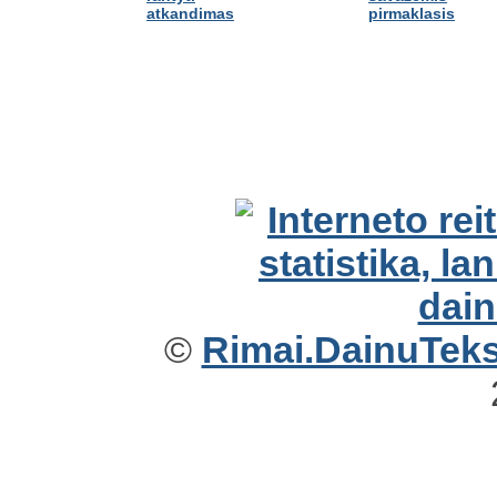
atkandimas
pirmaklasis
©
Rimai.DainuTekst