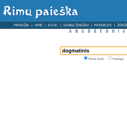
PRADŽIA
APIE
D.U.K.
DAINŲ ŽODŽIAI
PATARLĖS
ŽODŽI
A
B
C
D
E
F
G
H
I
J
Pilnas žodis
Pabaiga