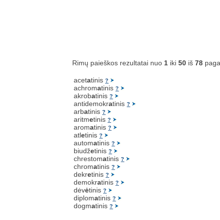
Rimų paieškos rezultatai nuo
1
iki
50
iš
78
paga
acet
a
tinis
?
achrom
a
tinis
?
akrob
a
tinis
?
antidemokr
a
tinis
?
arb
a
tinis
?
aritm
e
tinis
?
arom
a
tinis
?
atl
e
tinis
?
autom
a
tinis
?
biudž
e
tinis
?
chrestom
a
tinis
?
chrom
a
tinis
?
dekr
e
tinis
?
demokr
a
tinis
?
dėv
ė
tinis
?
diplom
a
tinis
?
dogm
a
tinis
?