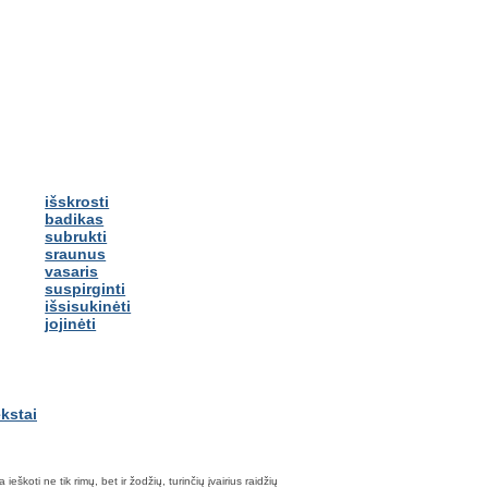
išskrosti
badikas
subrukti
sraunus
vasaris
suspirginti
išsisukinėti
jojinėti
škoti ne tik rimų, bet ir žodžių, turinčių įvairius raidžių