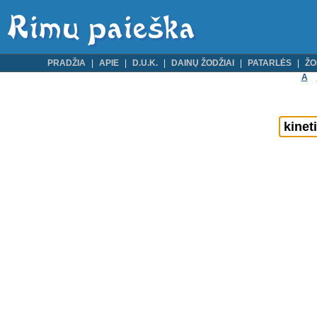
PRADŽIA
APIE
D.U.K.
DAINŲ ŽODŽIAI
PATARLĖS
ŽO
A