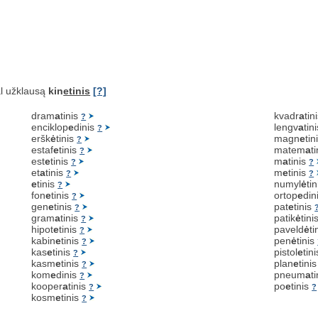
l užklausą
kin
etinis
[?]
dram
a
tinis
kvadr
a
tin
?
enciklop
e
dinis
lengv
a
tin
?
eršk
ė
tinis
magn
e
tin
?
estaf
e
tinis
matem
a
t
?
est
e
tinis
m
a
tinis
?
?
et
a
tinis
m
e
tinis
?
?
e
tinis
numyl
ė
ti
?
fon
e
tinis
ortop
e
din
?
gen
e
tinis
pat
e
tinis
?
gram
a
tinis
patik
ė
tini
?
hipot
e
tinis
paveld
ė
ti
?
kabin
e
tinis
pen
ė
tinis
?
kas
e
tinis
pistol
e
tin
?
kasm
e
tinis
plan
e
tini
?
kom
e
dinis
pneum
a
t
?
kooper
a
tinis
po
e
tinis
?
?
kosm
e
tinis
?