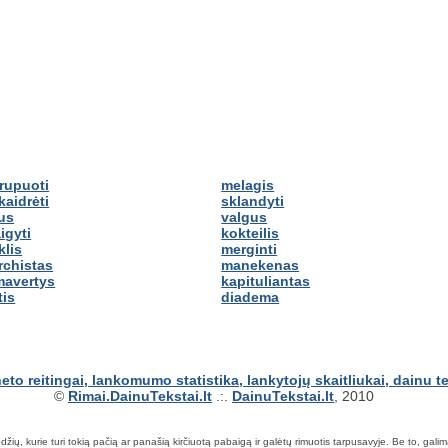
rupuoti
melagis
kaidrėti
sklandyti
lus
valgus
igyti
kokteilis
klis
merginti
rchistas
manekenas
mavertys
kapituliantas
tis
diadema
©
Rimai.DainuTekstai.lt
.:.
DainuTekstai.lt
, 2010
ių, kurie turi tokią pačią ar panašią kirčiuotą pabaigą ir galėtų rimuotis tarpusavyje. Be to, galima ie