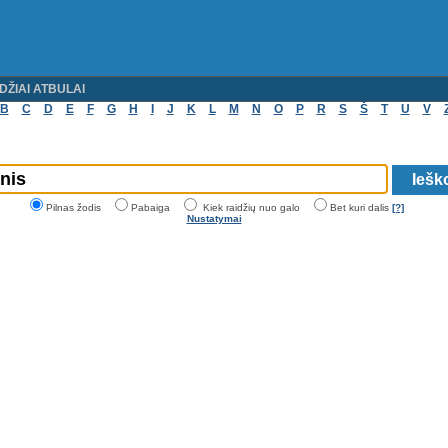
DŽIAI ATBULAI
B
C
D
E
F
G
H
I
J
K
L
M
N
O
P
R
S
Š
T
U
V
Pilnas žodis
Pabaiga
Kiek raidžių nuo galo
Bet kuri dalis
[?]
Nustatymai