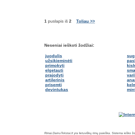
1
puslapis iš
2
Toliau >>
Neseniai ieškoti žodžiai:
juodulis
sug
užsikieminėti
pas
primokyti
kis
elgetauti
sma
prajodyti
vari
artilerinis
ana
prisemti
kel
devintukas
min
Rimai.DainuTekstai.lt
yra lietuviškų rimų paieška. Sistema ieško žodž