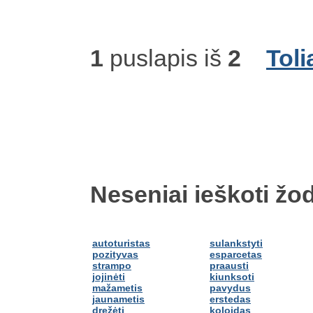
1
puslapis iš
2
Toli
Neseniai ieškoti žod
autoturistas
sulankstyti
pozityvas
esparcetas
strampo
praausti
jojinėti
kiunksoti
mažametis
pavydus
jaunametis
erstedas
drežėti
koloidas