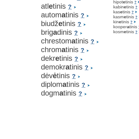
hipot
e
tinis
?
atl
e
tinis
?
kabin
e
tinis
?
kas
e
tinis
?
autom
a
tinis
?
kasm
e
tinis
?
biudž
e
tinis
kin
e
tinis
?
?
kooper
a
tinis
brig
a
dinis
kosm
e
tinis
?
?
chrestom
a
tinis
?
chrom
a
tinis
?
dekr
e
tinis
?
demokr
a
tinis
?
dėv
ė
tinis
?
diplom
a
tinis
?
dogm
a
tinis
?