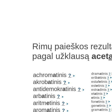
Rimų paieškos rezult
pagal užklausą
acet
achrom
a
tinis
dram
a
tinis
?
?
eršk
ė
tinis
?
akrob
a
tinis
estaf
e
tinis
?
?
est
e
tinis
?
antidemokr
a
tinis
?
estr
a
dinis
?
et
a
tinis
?
arb
a
tinis
?
e
tinis
?
aritm
e
tinis
fon
e
tinis
?
?
gen
e
tinis
?
arom
a
tinis
gram
a
tinis
?
?