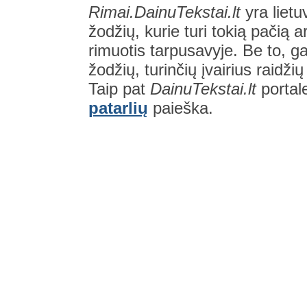
Rimai.DainuTekstai.lt
yra lietu
žodžių, kurie turi tokią pačią a
rimuotis tarpusavyje. Be to, gal
žodžių, turinčių įvairius raidži
Taip pat
DainuTekstai.lt
portal
patarlių
paieška.