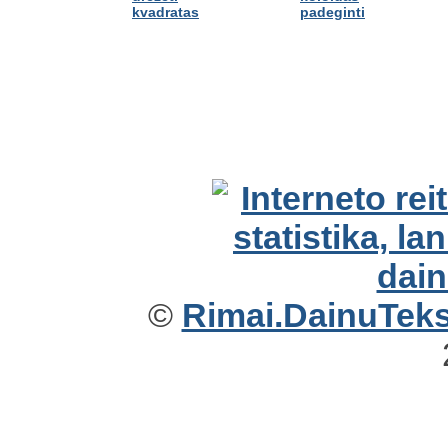
kvadratas
padeginti
©
Rimai.DainuTekst