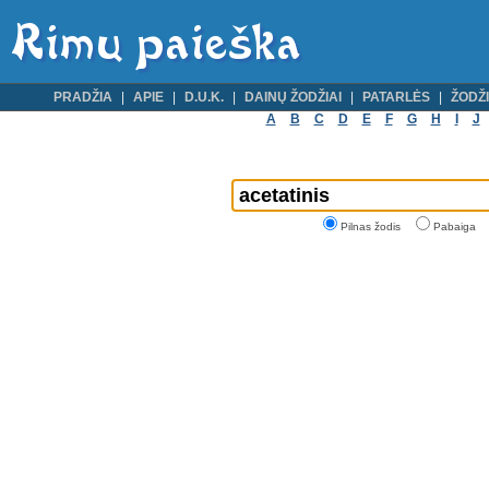
PRADŽIA
APIE
D.U.K.
DAINŲ ŽODŽIAI
PATARLĖS
ŽODŽI
A
B
C
D
E
F
G
H
I
J
Pilnas žodis
Pabaiga