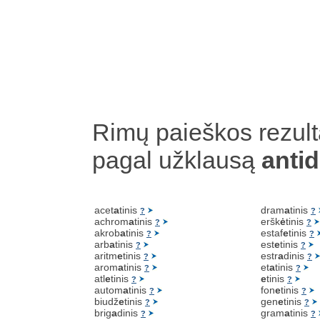
Rimų paieškos rezult
pagal užklausą
anti
acet
a
tinis
dram
a
tinis
?
?
achrom
a
tinis
eršk
ė
tinis
?
?
akrob
a
tinis
estaf
e
tinis
?
?
arb
a
tinis
est
e
tinis
?
?
aritm
e
tinis
estr
a
dinis
?
?
arom
a
tinis
et
a
tinis
?
?
atl
e
tinis
e
tinis
?
?
autom
a
tinis
fon
e
tinis
?
?
biudž
e
tinis
gen
e
tinis
?
?
brig
a
dinis
gram
a
tinis
?
?