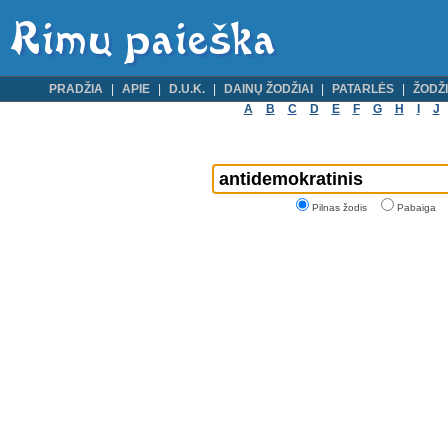
PRADŽIA
APIE
D.U.K.
DAINŲ ŽODŽIAI
PATARLĖS
ŽODŽI
A
B
C
D
E
F
G
H
I
J
Pilnas žodis
Pabaiga