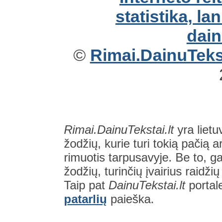
©
Rimai.DainuTekst
Rimai.DainuTekstai.lt
yra lietu
žodžių, kurie turi tokią pačią a
rimuotis tarpusavyje. Be to, gal
žodžių, turinčių įvairius raidži
Taip pat
DainuTekstai.lt
portal
patarlių
paieška.