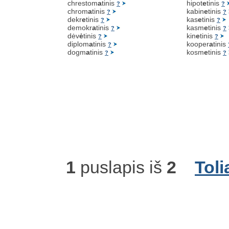
chrestom
a
tinis
hipot
e
tinis
?
?
chrom
a
tinis
kabin
e
tinis
?
?
dekr
e
tinis
kas
e
tinis
?
?
demokr
a
tinis
kasm
e
tinis
?
?
dėv
ė
tinis
kin
e
tinis
?
?
diplom
a
tinis
kooper
a
tinis
?
dogm
a
tinis
kosm
e
tinis
?
?
1
puslapis iš
2
Toli