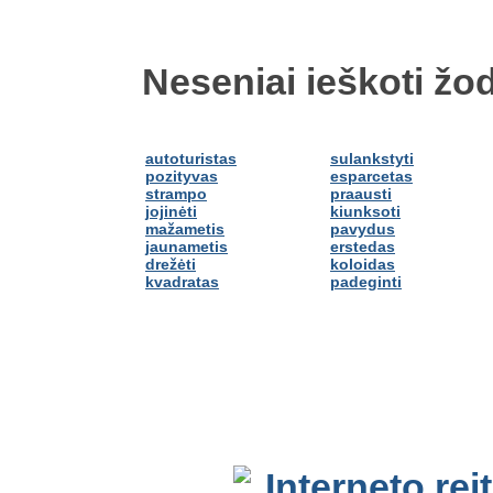
Neseniai ieškoti žod
autoturistas
sulankstyti
pozityvas
esparcetas
strampo
praausti
jojinėti
kiunksoti
mažametis
pavydus
jaunametis
erstedas
drežėti
koloidas
kvadratas
padeginti