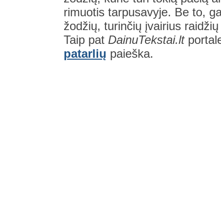
rimuotis tarpusavyje. Be to, gal
žodžių, turinčių įvairius raidži
Taip pat
DainuTekstai.lt
portal
patarlių
paieška.