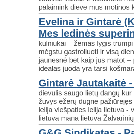
palaimink dieve mus motinos k
Evelina ir Gintarė (K
Mes ledinės superi
kulniukai – žemas lygis trumpi
mėgstu gastroliuoti ir visą die
jaunesnė bet kaip jūs matot –
idealas juoda yra tarsi košmar
Gintarė Jautakaitė - 
dievulis saugo lietų dangų kur 
žuvys ežerų dugne pažiūrėjęs į 
lelija viešpaties lelija lietuva -
lietuva mana lietuva Žalvarinių
G&G Sindikatas - Pa