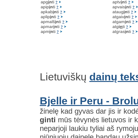
apg
i
n
ti
aptv
i
n
ti
?
?
apip
i
n
ti
apvais
i
n
ti
?
?
apkab
i
n
ti
ataug
i
n
ti
?
?
aplip
i
n
ti
atgaiv
i
n
ti
?
?
apmalš
i
n
ti
atgam
i
n
ti
?
?
apmar
i
n
ti
atg
i
n
ti
?
?
apm
i
n
ti
atgras
i
n
ti
?
?
Lietuviškų
dainų tek
Bjelle ir Peru - Brol
žinelę kad gyvas dar jis ir kodėl 
ginti
mūs tėvynės lietuvos ir ko
neparjoji laukiu tyliai aš rymoj
niūniuoju dainelę bandau užsim