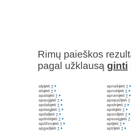
Rimų paieškos rezult
pagal užklausą
g
inti
alp
i
n
ti
apnaik
i
n
ti
?
?
als
i
n
ti
apnok
i
n
ti
?
?
apals
i
n
ti
apram
i
n
ti
?
?
apaug
i
n
ti
apsipaž
i
n
ti
?
?
apdab
i
n
ti
apsitr
i
n
ti
?
?
apdaig
i
n
ti
apsk
i
n
ti
?
?
apdal
i
n
ti
apsod
i
n
ti
?
?
apdrėk
i
n
ti
apsvaig
i
n
ti
?
?
apdžiov
i
n
ti
apt
i
n
ti
?
?
apgad
i
n
ti
aptr
i
n
ti
?
?