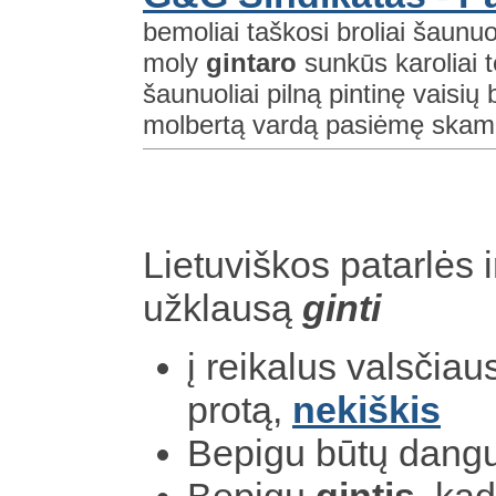
bemoliai taškosi broliai šaunuolia
moly
gintaro
sunkūs karoliai t
šaunuoliai pilną pintinę vaisių 
molbertą vardą pasiėmę skamb
Lietuviškos patarlės i
užklausą
ginti
į reikalus valsčia
protą,
nekiškis
Bepigu būtų dangus
Bepigu
gintis,
kad