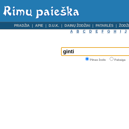
PRADŽIA
APIE
D.U.K.
DAINŲ ŽODŽIAI
PATARLĖS
ŽODŽI
A
B
C
D
E
F
G
H
I
J
Pilnas žodis
Pabaiga