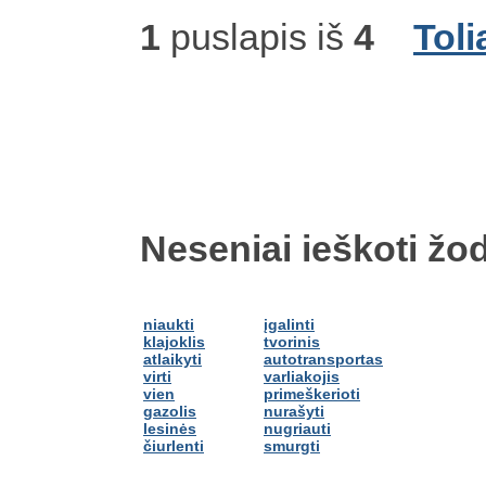
1
puslapis iš
4
Toli
Neseniai ieškoti žod
niaukti
įgalinti
klajoklis
tvorinis
atlaikyti
autotransportas
virti
varliakojis
vien
primeškerioti
gazolis
nurašyti
lesinės
nugriauti
čiurlenti
smurgti