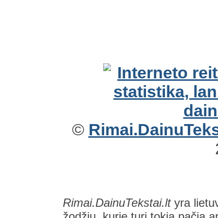
©
Rimai.DainuTekst
Rimai.DainuTekstai.lt
yra lietu
žodžių, kurie turi tokią pačią a