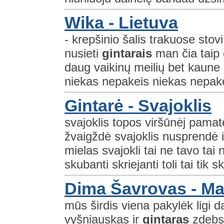
Wika - Lietuva
- krepšinio šalis trakuose stovi
nusieti
gintarais
man čia taip g
daug vaikinų meilių bet kaune 
niekas nepakeis niekas nepakei
Gintarė - Svajoklis
svajoklis topos viršūnėj pamatė
žvaigždė svajoklis nusprendė i
mielas svajokli tai ne tavo tai 
skubanti skriejanti toli tai tik sk
Dima Šavrovas - M
mūs širdis viena pakylėk ligi d
vyšniauskas ir
gintaras
zdebsk