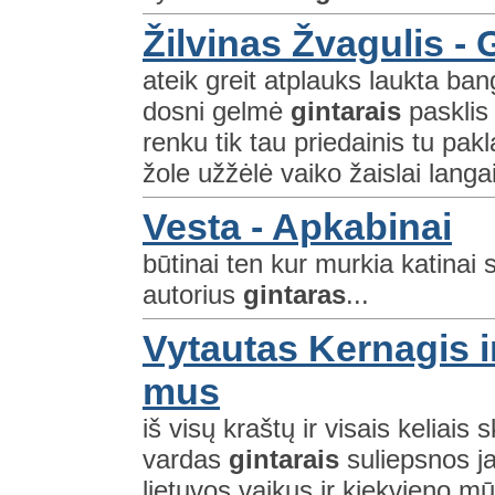
Žilvinas Žvagulis - 
ateik greit atplauks laukta b
dosni gelmė
gintarais
pasklis 
renku tik tau priedainis tu pa
žole užžėlė vaiko žaislai langai
Vesta - Apkabinai
būtinai ten kur murkia katinai 
autorius
gintaras
...
Vytautas Kernagis ir
mus
iš visų kraštų ir visais keliai
vardas
gintarais
suliepsnos j
lietuvos vaikus ir kiekvieno m