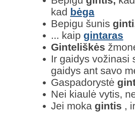
kad
bėga
Bepigu šunis
ginti
... kaip
gintaras
Ginteliškės
žmonė
Ir gaidys vožinas
gaidys ant savo 
Gaspadorystė
gint
Nei kiaulė vytis, n
Jei moka
gintis
, i