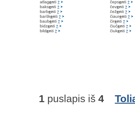
atlag
e
n
ti
čeps
e
n
ti
?
?
baks
e
n
ti
čev
e
n
ti
?
?
barb
e
n
ti
čež
e
n
ti
?
?
baršk
e
n
ti
čiaur
e
n
ti
?
?
baub
e
n
ti
čir
e
n
ti
?
?
bidz
e
n
ti
čiuč
e
n
ti
?
?
bild
e
n
ti
čiuk
e
n
ti
?
?
1
puslapis iš
4
Toli