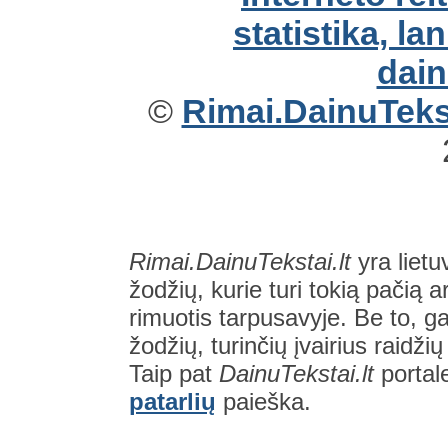
©
Rimai.DainuTekst
Rimai.DainuTekstai.lt
yra lietu
žodžių, kurie turi tokią pačią a
rimuotis tarpusavyje. Be to, gal
žodžių, turinčių įvairius raidži
Taip pat
DainuTekstai.lt
portal
patarlių
paieška.