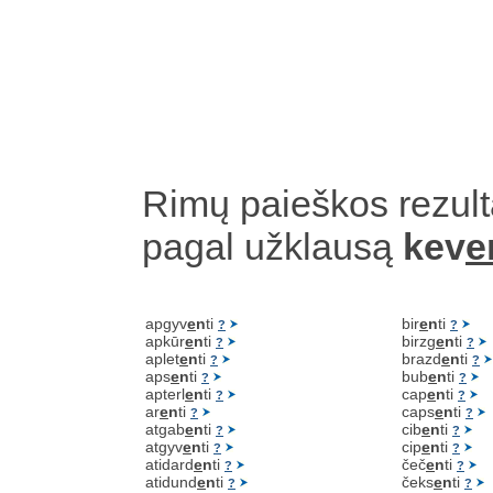
Rimų paieškos rezult
pagal užklausą
kev
e
apgyv
e
n
ti
bir
e
n
ti
?
?
apkūr
e
n
ti
birzg
e
n
ti
?
?
aplet
e
n
ti
brazd
e
n
ti
?
?
aps
e
n
ti
bub
e
n
ti
?
?
apterl
e
n
ti
cap
e
n
ti
?
?
ar
e
n
ti
caps
e
n
ti
?
?
atgab
e
n
ti
cib
e
n
ti
?
?
atgyv
e
n
ti
cip
e
n
ti
?
?
atidard
e
n
ti
čeč
e
n
ti
?
?
atidund
e
n
ti
čeks
e
n
ti
?
?