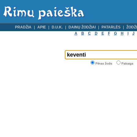
PRADŽIA
APIE
D.U.K.
DAINŲ ŽODŽIAI
PATARLĖS
ŽODŽI
A
B
C
D
E
F
G
H
I
J
Pilnas žodis
Pabaiga