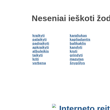
Neseniai ieškoti žod
kraikyti
karaliukas
palaikyti
kapliadantis
padraikyti
baltkaklis
apkraikyti
kandyti
atbuleikis
kruti
taikyti
grindyti
kriti
mazutas
verbena
šnypšlys