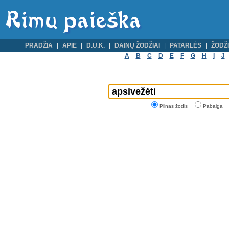
PRADŽIA
APIE
D.U.K.
DAINŲ ŽODŽIAI
PATARLĖS
ŽODŽI
A
B
C
D
E
F
G
H
I
J
Pilnas žodis
Pabaiga