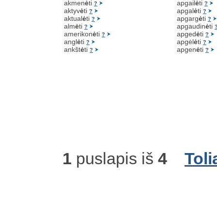
akmen
ė
ti
apgail
ė
ti
?
?
aktyv
ė
ti
apgal
ė
ti
?
?
aktual
ė
ti
apgarg
ė
ti
?
?
alm
ė
ti
apgaudin
ė
ti
?
amerikon
ė
ti
apged
ė
ti
?
?
angl
ė
ti
apgėl
ė
ti
?
?
ankšt
ė
ti
apgen
ė
ti
?
?
1
puslapis iš
4
Toli