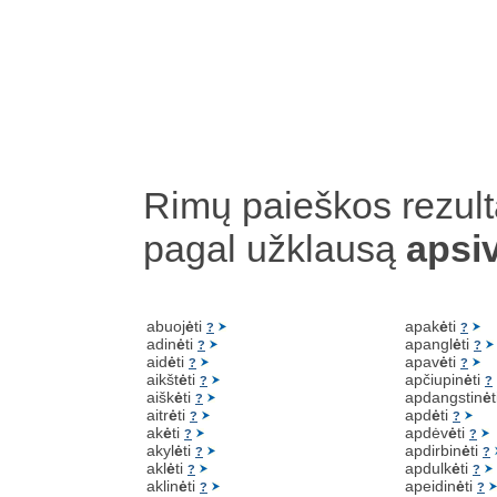
Rimų paieškos rezult
pagal užklausą
apsi
abuoj
ė
ti
apak
ė
ti
?
?
adin
ė
ti
apangl
ė
ti
?
?
aid
ė
ti
apav
ė
ti
?
?
aikšt
ė
ti
apčiupin
ė
ti
?
?
aišk
ė
ti
apdangstin
ė
?
aitr
ė
ti
apd
ė
ti
?
?
ak
ė
ti
apdėv
ė
ti
?
?
akyl
ė
ti
apdirbin
ė
ti
?
?
akl
ė
ti
apdulk
ė
ti
?
?
aklin
ė
ti
apeidin
ė
ti
?
?