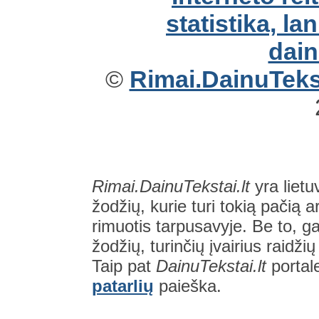
©
Rimai.DainuTekst
Rimai.DainuTekstai.lt
yra lietu
žodžių, kurie turi tokią pačią a
rimuotis tarpusavyje. Be to, gal
žodžių, turinčių įvairius raidži
Taip pat
DainuTekstai.lt
portal
patarlių
paieška.