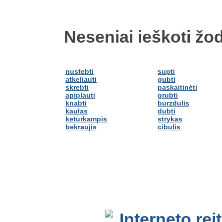
Neseniai ieškoti žod
nustebti
supti
atkeliauti
gubti
skrebti
paskaitinėti
apiplauti
grubti
knabti
burzdulis
kaulas
dubti
keturkampis
strykas
bekraujis
cibulis