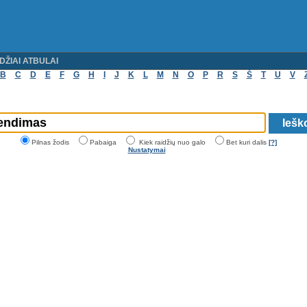
DŽIAI ATBULAI
B
C
D
E
F
G
H
I
J
K
L
M
N
O
P
R
S
Š
T
U
V
Pilnas žodis
Pabaiga
Kiek raidžių nuo galo
Bet kuri dalis
[?]
Nustatymai