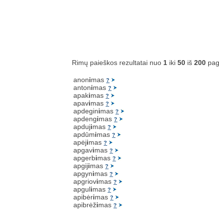
Rimų paieškos rezultatai nuo
1
iki
50
iš
200
pag
anon
i
mas
?
anton
i
mas
?
apak
i
mas
?
apav
i
mas
?
apdegin
i
mas
?
apdeng
i
mas
?
apduj
i
mas
?
apdūm
i
mas
?
apėj
i
mas
?
apgav
i
mas
?
apgerb
i
mas
?
apgij
i
mas
?
apgyn
i
mas
?
apgriov
i
mas
?
apgul
i
mas
?
apibėr
i
mas
?
apibrėž
i
mas
?