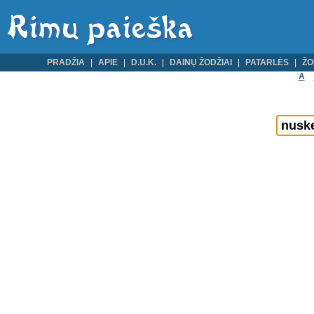
PRADŽIA
APIE
D.U.K.
DAINŲ ŽODŽIAI
PATARLĖS
ŽO
A