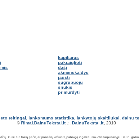
kapiliarus
i
pakraiglioti
omis
dašį
akmenskaldys
jausti
sugrupuoju
snukis
primurdyti
©
Rimai.DainuTekstai.lt
.:.
DainuTekstai.lt
, 2010
ių, kurie turi tokią pačią ar panašią kirčiuotą pabaigą ir galėtų rimuotis tarpusavyje. Be to, galima ie