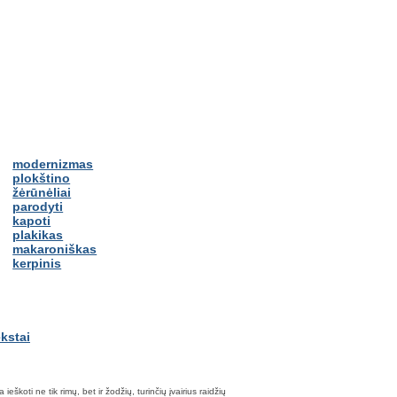
modernizmas
plokštino
žėrūnėliai
parodyti
kapoti
plakikas
makaroniškas
kerpinis
škoti ne tik rimų, bet ir žodžių, turinčių įvairius raidžių