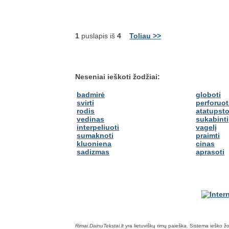
1
puslapis iš
4
Toliau >>
Neseniai ieškoti žodžiai:
badmirė
globoti
svirti
perforuot
rodis
atatupst
vedinas
sukabinti
interpeliuoti
vagelį
sumaknoti
praimti
kluoniena
cinas
sadizmas
aprasoti
Rimai.DainuTekstai.lt
yra lietuviškų rimų paieška. Sistema ieško žodž