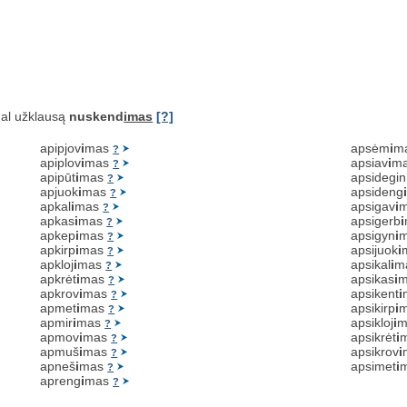
al užklausą
nuskend
imas
[?]
apipjov
i
mas
apsėm
i
m
?
apiplov
i
mas
apsiav
i
m
?
apipūt
i
mas
apsidegin
?
apjuok
i
mas
apsideng
?
apkal
i
mas
apsigav
i
?
apkas
i
mas
apsigerb
i
?
apkep
i
mas
apsigyn
i
?
apkirp
i
mas
apsijuok
i
?
apkloj
i
mas
apsikal
i
m
?
apkrėt
i
mas
apsikas
i
?
apkrov
i
mas
apsikent
i
?
apmet
i
mas
apsikirp
i
?
apmir
i
mas
apsikloj
i
m
?
apmov
i
mas
apsikrėt
i
?
apmuš
i
mas
apsikrov
i
?
apneš
i
mas
apsimet
i
?
apreng
i
mas
?