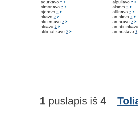
agurk
a
vo
alpuli
a
vo
?
?
aiman
a
vo
als
a
vo
?
?
ajer
a
vo
alūn
a
vo
?
?
ak
a
vo
amal
a
vo
?
?
akcent
a
vo
amar
a
vo
?
?
aki
a
vo
amatinink
a
v
?
aklimatiz
a
vo
amnest
a
vo
?
?
1
puslapis iš
4
Toli