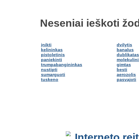
Neseniai ieškoti žod
įnikti
dvilytis
kelininkas
banalus
pistoletinis
dublikatas
paniekinti
molekulini
trumpabangininkas
gimtas
nustipti
besti
sumarguoti
aerozolis
tuskeno
pasvajoti