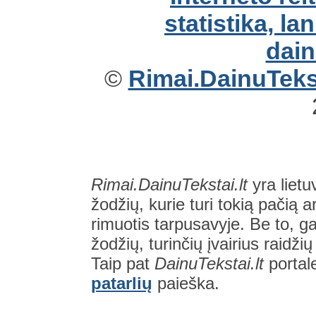
©
Rimai.DainuTekst
Rimai.DainuTekstai.lt
yra lietu
žodžių, kurie turi tokią pačią a
rimuotis tarpusavyje. Be to, gal
žodžių, turinčių įvairius raidži
Taip pat
DainuTekstai.lt
portal
patarlių
paieška.