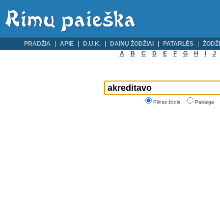
PRADŽIA
APIE
D.U.K.
DAINŲ ŽODŽIAI
PATARLĖS
ŽODŽI
A
B
C
D
E
F
G
H
I
J
Pilnas žodis
Pabaiga