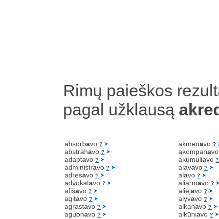
Rimų paieškos rezult
pagal užklausą
akred
absorb
a
vo
akmen
a
vo
?
?
abstrah
a
vo
akompan
a
v
?
adapt
a
vo
akumuli
a
vo
?
?
administr
a
vo
alav
a
vo
?
?
adres
a
vo
al
a
vo
?
?
advokat
a
vo
aliarm
a
vo
?
?
afiš
a
vo
aliej
a
vo
?
?
agit
a
vo
alyv
a
vo
?
?
agrast
a
vo
alkan
a
vo
?
?
aguon
a
vo
alkūni
a
vo
?
?