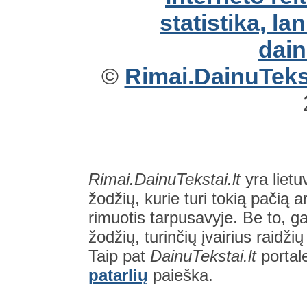
©
Rimai.DainuTekst
Rimai.DainuTekstai.lt
yra lietu
žodžių, kurie turi tokią pačią a
rimuotis tarpusavyje. Be to, gal
žodžių, turinčių įvairius raidži
Taip pat
DainuTekstai.lt
portal
patarlių
paieška.