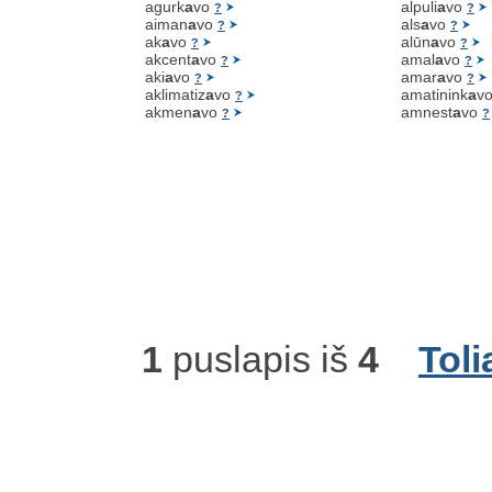
agurk
a
vo
alpuli
a
vo
?
?
aiman
a
vo
als
a
vo
?
?
ak
a
vo
alūn
a
vo
?
?
akcent
a
vo
amal
a
vo
?
?
aki
a
vo
amar
a
vo
?
?
aklimatiz
a
vo
amatinink
a
v
?
akmen
a
vo
amnest
a
vo
?
?
1
puslapis iš
4
Toli