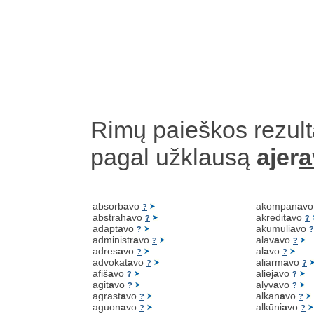
Rimų paieškos rezult
pagal užklausą
ajer
a
absorb
a
vo
akompan
a
v
?
abstrah
a
vo
akredit
a
vo
?
?
adapt
a
vo
akumuli
a
vo
?
?
administr
a
vo
alav
a
vo
?
?
adres
a
vo
al
a
vo
?
?
advokat
a
vo
aliarm
a
vo
?
?
afiš
a
vo
aliej
a
vo
?
?
agit
a
vo
alyv
a
vo
?
?
agrast
a
vo
alkan
a
vo
?
?
aguon
a
vo
alkūni
a
vo
?
?