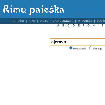
PRADŽIA
APIE
D.U.K.
DAINŲ ŽODŽIAI
PATARLĖS
ŽODŽI
A
B
C
D
E
F
G
H
I
J
Pilnas žodis
Pabaiga