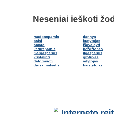
Neseniai ieškoti žod
raudonsparnis
darinys
balsį
kratytojas
omaro
išgvaldyti
ketursparnis
beždžionės
margasparnis
ilgasparnis
kristalinti
grotuvas
deformuoti
adytojas
druskininkietis
barstytojas