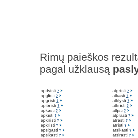
Rimų paieškos rezult
pagal užklausą
pasl
apdv
i
sti
atgr
i
sti
?
?
apgl
i
sti
atk
a
sti
?
?
apgr
i
sti
atkl
y
sti
?
?
apibr
i
sti
atkr
i
sti
?
?
apk
a
sti
atl
į
sti
?
?
apk
i
sti
atpr
a
sti
?
?
apkn
i
sti
atr
a
sti
?
?
apkr
i
sti
atr
i
sti
?
?
apsig
ą
sti
atsik
a
sti
?
?
apsik
a
sti
atsir
a
sti
?
?