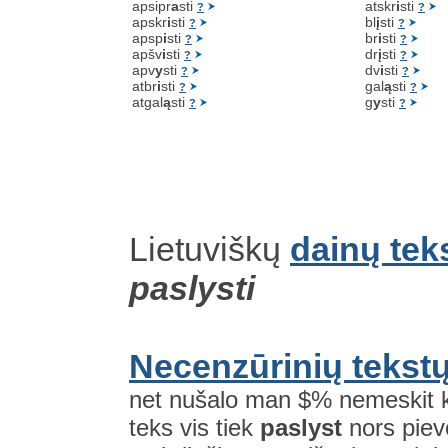
apsipr
a
sti
atskr
i
sti
?
?
apskr
i
sti
bl
į
sti
?
?
apsp
i
sti
br
i
sti
?
?
apšv
i
sti
dr
į
sti
?
?
apv
y
sti
dv
i
sti
?
?
atbr
i
sti
gal
ą
sti
?
?
atgal
ą
sti
g
y
sti
?
?
Lietuviškų
dainų tek
paslysti
Necenzūrinių tekstų
net nušalo man $% nemeskit ke
teks vis tiek
paslyst
nors piev