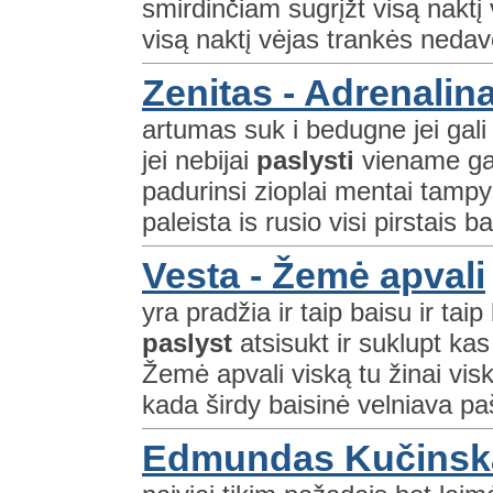
smirdinčiam sugrįžt visą nakt
visą naktį vėjas trankės neda
Zenitas - Adrenalina
artumas suk i bedugne jei gali
jei nebijai
paslysti
viename gal
padurinsi zioplai mentai tampy
paleista is rusio visi pirstais b
Vesta - Žemė apvali
yra pradžia ir taip baisu ir taip 
paslyst
atsisukt ir suklupt kas
Žemė apvali viską tu žinai vis
kada širdy baisinė velniava pa
Edmundas Kučinska