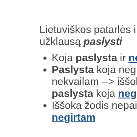
Lietuviškos patarlės i
užklausą
paslysti
Koja
paslysta
ir
n
Paslysta
koja negi
nekvailam --> išš
paslysta
koja
neg
Iššoka žodis nep
negirtam