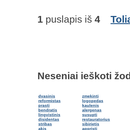
1
puslapis iš
4
Toli
Neseniai ieškoti žod
dvasinis
zmekinti
reformistas
logopedas
prasti
kaulenis
bendratis
alergenas
lingvistinis
susupti
disidentas
restauratorius
stribas
sibirietis
akis
apgristi