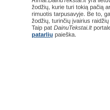
Rimai.DainuTekstai.lt
yra lietu
žodžių, kurie turi tokią pačią a
rimuotis tarpusavyje. Be to, gal
žodžių, turinčių įvairius raidži
Taip pat
DainuTekstai.lt
portal
patarlių
paieška.