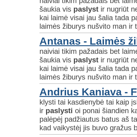
naiviai tikim pažadais bet lai
šaukia vis
paslyst
ir nugriūt 
kai laimė visai jau šalia tada 
laimės žiburys nušvito man ir t
Antanas - Laimės ž
naiviai tikim pažadais bet lai
šaukia vis
paslyst
ir nugriūt 
kai laimė visai jau šalia tada 
laimės žiburys nušvito man ir t
Andrius Kaniava - 
klysti tai kasdienybė tai kaip įs
ir
paslysti
oi ponai šiandien k
palėpėj padžiautus batus aš tarp
kad vaikystėj jis buvo gražus b