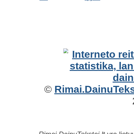
©
Rimai.DainuTekst