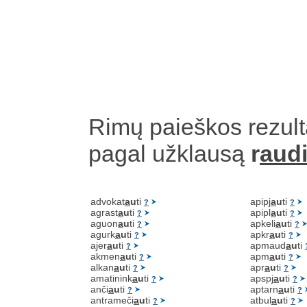
Rimų paieškos rezult
pagal užklausą
r
aud
advokat
a
u
ti
apipj
a
u
ti
?
?
agrast
a
u
ti
apipl
a
u
ti
?
?
aguon
a
u
ti
apkeli
a
u
ti
?
?
agurk
a
u
ti
apkr
a
u
ti
?
?
ajer
a
u
ti
apmaud
a
u
ti
?
akmen
a
u
ti
apm
a
u
ti
?
?
alkan
a
u
ti
apr
a
u
ti
?
?
amatinink
a
u
ti
apspj
a
u
ti
?
?
anči
a
u
ti
aptarn
a
u
ti
?
?
antrameči
a
u
ti
atbul
a
u
ti
?
?