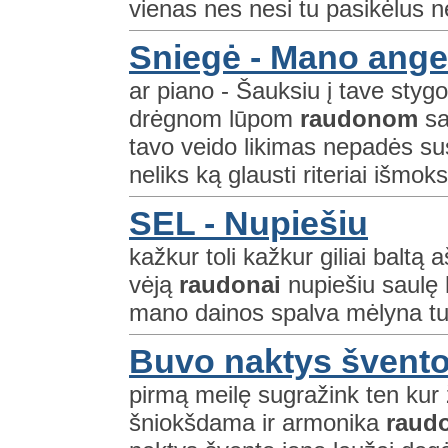
vienas nes nesi tu pasikėlus n
Sniegė - Mano ange
ar piano - Šauksiu į tave st
drėgnom lūpom
raudonom
sa
tavo veido likimas nepadės susiti
neliks ką glausti riteriai išmoks
SEL - Nupiešiu
kažkur toli kažkur giliai baltą 
vėją
raudonai
nupiešiu saulę
mano dainos spalva mėlyna tu 
Buvo naktys švento
pirmą meilę sugražink ten kur 
šniokšdama ir armonika
raud