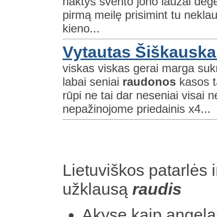
naktys švento jono laužai deg
pirmą meilę prisimint tu nekla
kieno...
Vytautas Šiškauska
viskas viskas gerai marga suk
labai seniai
raudonos
kasos t
rūpi ne tai dar neseniai visai 
nepažinojome priedainis x4...
Lietuviškos patarlės i
užklausą
raudis
Akyse kaip angelas