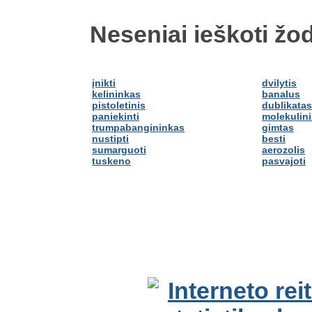
Neseniai ieškoti žod
įnikti
dvilytis
kelininkas
banalus
pistoletinis
dublikatas
paniekinti
molekulini
trumpabangininkas
gimtas
nustipti
besti
sumarguoti
aerozolis
tuskeno
pasvajoti