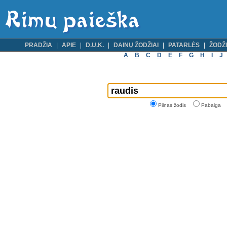
PRADŽIA
APIE
D.U.K.
DAINŲ ŽODŽIAI
PATARLĖS
ŽODŽI
A
B
C
D
E
F
G
H
I
J
Pilnas žodis
Pabaiga