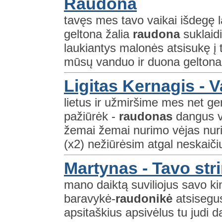
Raudona
tavęs mes tavo vaikai išdegę 
geltona žalia
raudona
suklaid
laukiantys malonės atsisukę į 
mūsų vanduo ir duona geltona
Ligitas Kernagis - 
lietus ir užmiršime mes net ge
pažiūrėk -
raudonas
dangus va
žemai žemai nurimo vėjas nurim
(x2) nežiūrėsim atgal neskaiči
Martynas - Tavo stri
mano daiktą suviliojus savo kin
baravykė-
raudonikė
atsisegus
apsitaškius apsivėlus tu judi d