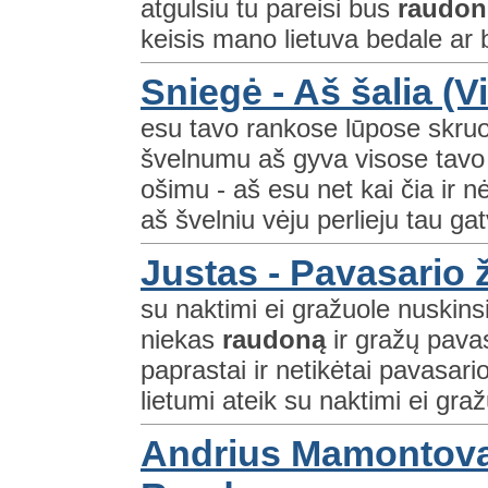
atgulsiu tu pareisi bus
raudon
keisis mano lietuva bedale ar bi
Sniegė - Aš šalia (
esu tavo rankose lūpose skr
švelnumu aš gyva visose tavo 
ošimu - aš esu net kai čia ir 
aš švelniu vėju perlieju tau ga
Justas - Pavasario 
su naktimi ei gražuole nuskins
niekas
raudoną
ir gražų pavas
paprastai ir netikėtai pavasario
lietumi ateik su naktimi ei graž
Andrius Mamontovas