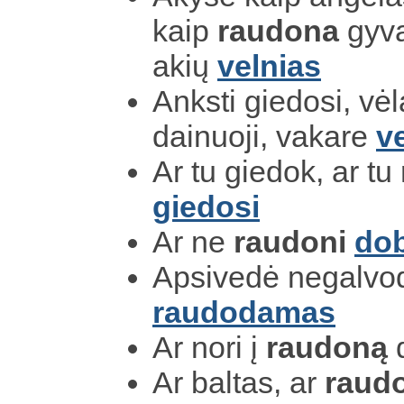
kaip
raudona
gyva
akių
velnias
Anksti giedosi, vė
dainuoji, vakare
v
Ar tu giedok, ar tu
giedosi
Ar ne
raudoni
dob
Apsivedė negalvo
raudodamas
Ar nori į
raudoną
Ar baltas, ar
raud