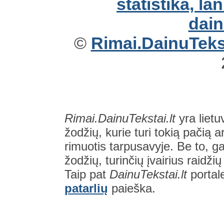
©
Rimai.DainuTekst
Rimai.DainuTekstai.lt
yra lietu
žodžių, kurie turi tokią pačią a
rimuotis tarpusavyje. Be to, gal
žodžių, turinčių įvairius raidži
Taip pat
DainuTekstai.lt
portal
patarlių
paieška.