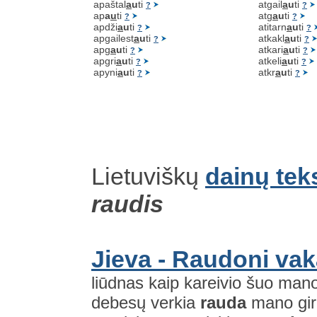
apaštal
a
u
ti
atgail
a
u
ti
?
?
ap
a
u
ti
atg
a
u
ti
?
?
apdži
a
u
ti
atitarn
a
u
ti
?
?
apgailest
a
u
ti
atkakl
a
u
ti
?
?
apg
a
u
ti
atkari
a
u
ti
?
?
apgri
a
u
ti
atkeli
a
u
ti
?
?
apyni
a
u
ti
atkr
a
u
ti
?
?
Lietuviškų
dainų tek
raudis
Jieva - Raudoni vak
liūdnas kaip kareivio šuo man
debesų verkia
rauda
mano gir