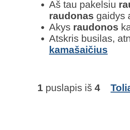
Aš tau pakelsiu
ra
raudonas
gaidys 
Akys
raudonos
k
Atskris busilas, a
kamašaičius
1
puslapis iš
4
Toli