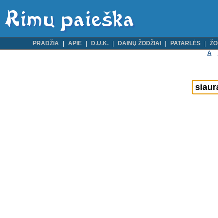
PRADŽIA
APIE
D.U.K.
DAINŲ ŽODŽIAI
PATARLĖS
ŽO
A