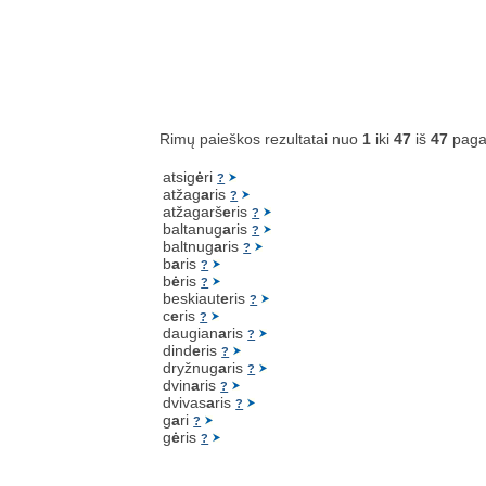
Rimų paieškos rezultatai nuo
1
iki
47
iš
47
paga
atsig
ė
ri
?
atžag
a
ris
?
atžagarš
e
ris
?
baltanug
a
ris
?
baltnug
a
ris
?
b
a
ris
?
b
ė
ris
?
beskiaut
e
ris
?
c
e
ris
?
daugian
a
ris
?
dind
e
ris
?
dryžnug
a
ris
?
dvin
a
ris
?
dvivas
a
ris
?
g
a
ri
?
g
ė
ris
?