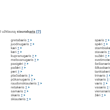
l užklausą
siaurab
aris
[?]
gretab
a
ris
sp
a
ris
?
?
juodnug
a
ris
sp
ė
ri
?
?
k
a
ri
stambiak
?
k
e
ri
stav
a
ris
?
?
kupranug
a
ris
suž
ė
ri
?
?
melsvanug
a
ris
svetimot
e
?
pasig
ė
ri
šešian
a
ri
?
paš
ė
ri
šilkask
a
r
?
p
e
ri
tankiak
e
r
?
plačiab
a
ris
trin
a
ris
?
?
pūkanug
a
ris
vak
a
ris
?
?
raudonskiaut
e
ris
v
a
ris
?
?
retak
e
ris
vas
a
ris
?
?
sam
a
ris
vienan
a
r
?
sk
a
ris
ž
ė
ri
?
?
skiaut
e
ris
?