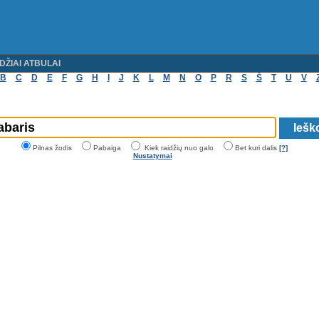
DŽIAI ATBULAI
B
C
D
E
F
G
H
I
J
K
L
M
N
O
P
R
S
Š
T
U
V
Pilnas žodis
Pabaiga
Kiek raidžių nuo galo
Bet kuri dalis
[?]
Nustatymai