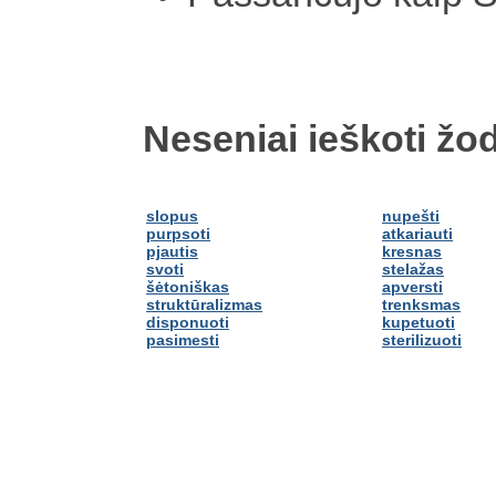
Neseniai ieškoti žod
slopus
nupešti
purpsoti
atkariauti
pjautis
kresnas
svoti
stelažas
šėtoniškas
apversti
struktūralizmas
trenksmas
disponuoti
kupetuoti
pasimesti
sterilizuoti