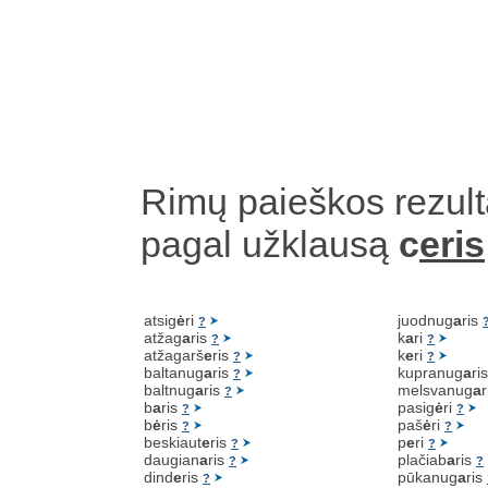
Rimų paieškos rezult
pagal užklausą
c
eris
atsig
ė
ri
juodnug
a
ris
?
atžag
a
ris
k
a
ri
?
?
atžagarš
e
ris
k
e
ri
?
?
baltanug
a
ris
kupranug
a
ri
?
baltnug
a
ris
melsvanug
a
?
b
a
ris
pasig
ė
ri
?
?
b
ė
ris
paš
ė
ri
?
?
beskiaut
e
ris
p
e
ri
?
?
daugian
a
ris
plačiab
a
ris
?
?
dind
e
ris
pūkanug
a
ris
?