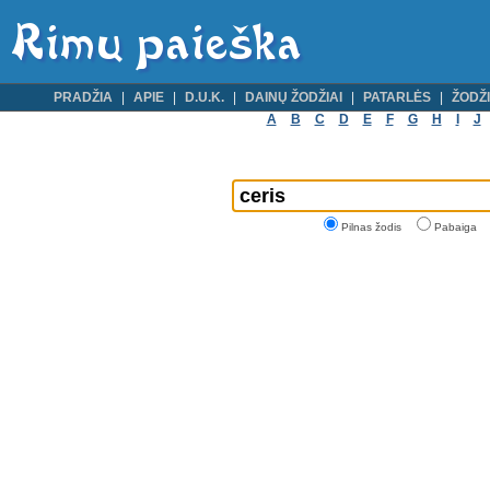
PRADŽIA
APIE
D.U.K.
DAINŲ ŽODŽIAI
PATARLĖS
ŽODŽI
A
B
C
D
E
F
G
H
I
J
Pilnas žodis
Pabaiga