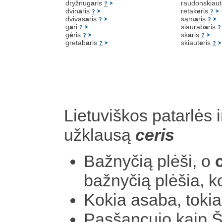
dryžnug
a
ris
raudonskiaut
?
dvin
a
ris
retak
e
ris
?
?
dvivas
a
ris
sam
a
ris
?
?
g
a
ri
siaurab
a
ris
?
?
g
ė
ris
sk
a
ris
?
?
gretab
a
ris
skiaut
e
ris
?
?
Lietuviškos patarlės i
užklausą
ceris
Bažnyčią plėši, o
bažnyčią plėšia, k
Kokia asaba, toki
Pasšancujo kaip 