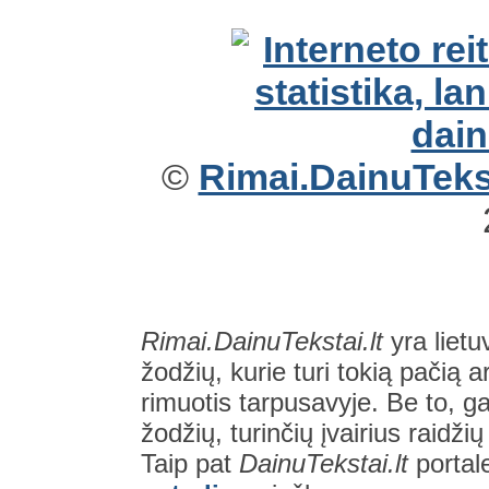
©
Rimai.DainuTekst
Rimai.DainuTekstai.lt
yra lietu
žodžių, kurie turi tokią pačią a
rimuotis tarpusavyje. Be to, gal
žodžių, turinčių įvairius raidži
Taip pat
DainuTekstai.lt
portal