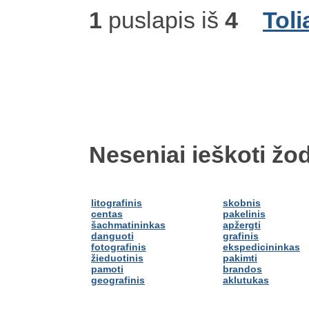
1
puslapis iš
4
Toli
Neseniai ieškoti žod
litografinis
skobnis
centas
pakelinis
šachmatininkas
apžergti
danguoti
grafinis
fotografinis
ekspedicininkas
žieduotinis
pakimti
pamoti
brandos
geografinis
aklutukas