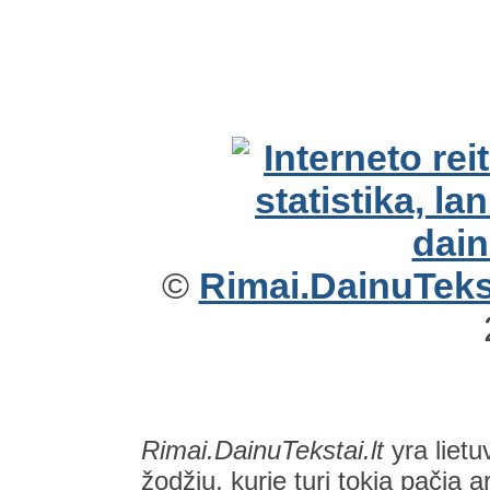
©
Rimai.DainuTekst
Rimai.DainuTekstai.lt
yra lietu
žodžių, kurie turi tokią pačią a