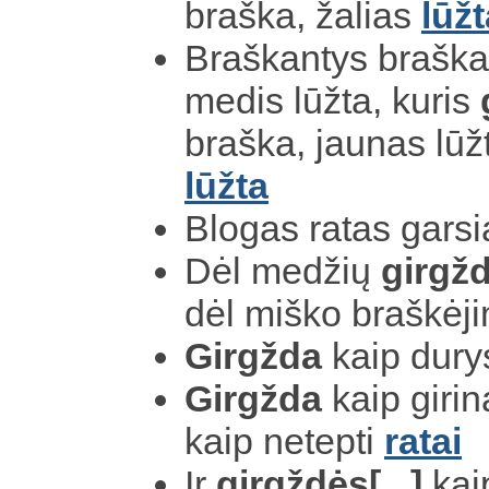
braška, žalias
lūžt
Braškantys braška, 
medis lūžta, kuris
braška, jaunas lūž
lūžta
Blogas ratas garsi
Dėl medžių
girgž
dėl miško braškėj
Girgžda
kaip dury
Girgžda
kaip girin
kaip netepti
ratai
Ir
girgždės[...]
kai