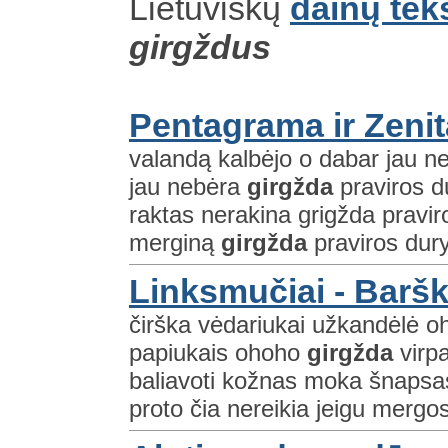
Lietuviškų
dainų tek
girgždus
Pentagrama ir Zenit
valandą kalbėjo o dabar jau ne 
jau nebėra
girgžda
praviros d
raktas nerakina grigžda pravir
merginą
girgžda
praviros dury
Linksmučiai - Baršk
čirška vėdariukai užkandėlė o
papiukais ohoho
girgžda
virp
baliavoti kožnas moka šnapsas 
proto čia nereikia jeigu mergos