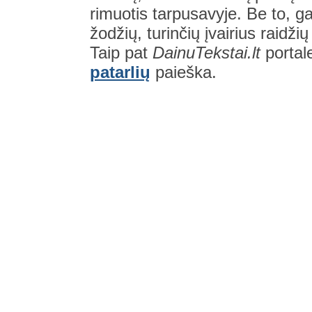
rimuotis tarpusavyje. Be to, gal
žodžių, turinčių įvairius raidži
Taip pat
DainuTekstai.lt
portal
patarlių
paieška.