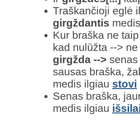
Traškančioji eglė i
girgždantis
medis
Kur braška ne taip
kad nulūžta --> ne 
girgžda -->
senas 
sausas braška, žal
medis ilgiau
stovi
Senas braška, jau
medis ilgiau
išsila