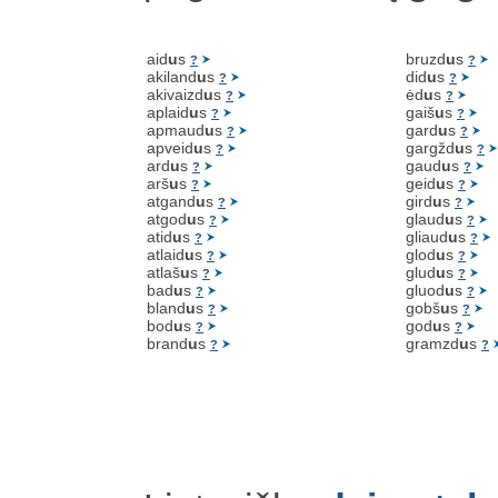
aid
u
s
bruzd
u
s
?
?
akiland
u
s
did
u
s
?
?
akivaizd
u
s
ėd
u
s
?
?
aplaid
u
s
gaiš
u
s
?
?
apmaud
u
s
gard
u
s
?
?
apveid
u
s
gargžd
u
s
?
?
ard
u
s
gaud
u
s
?
?
arš
u
s
geid
u
s
?
?
atgand
u
s
gird
u
s
?
?
atgod
u
s
glaud
u
s
?
?
atid
u
s
gliaud
u
s
?
?
atlaid
u
s
glod
u
s
?
?
atlaš
u
s
glud
u
s
?
?
bad
u
s
gluod
u
s
?
?
bland
u
s
gobš
u
s
?
?
bod
u
s
god
u
s
?
?
brand
u
s
gramzd
u
s
?
?