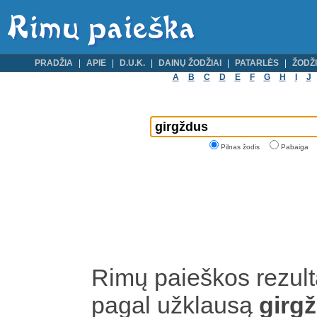
PRADŽIA
APIE
D.U.K.
DAINŲ ŽODŽIAI
PATARLĖS
ŽODŽI
A
B
C
D
E
F
G
H
I
J
Pilnas žodis
Pabaiga
Rimų paieškos rezult
pagal užklausą
girg