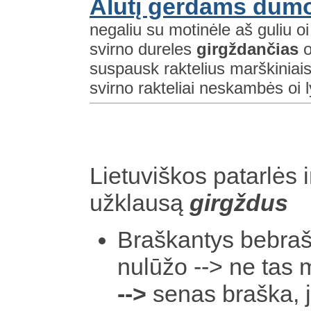
Alutį gerdams dūm
negaliu su motinėle aš guliu o
svirno dureles
girgždančias
o
suspausk raktelius marškiniais
svirno rakteliai neskambės oi 
Lietuviškos patarlės i
užklausą
girgždus
Braškantys bebraška
nulūžo --> ne tas 
-->
senas braška, 