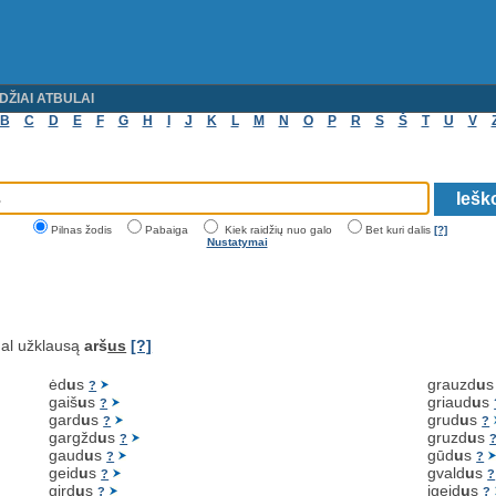
DŽIAI ATBULAI
B
C
D
E
F
G
H
I
J
K
L
M
N
O
P
R
S
Š
T
U
V
Pilnas žodis
Pabaiga
Kiek raidžių nuo galo
Bet kuri dalis
[?]
Nustatymai
al užklausą
arš
us
[?]
ėd
u
s
grauzd
u
?
gaiš
u
s
griaud
u
s
?
gard
u
s
grud
u
s
?
?
gargžd
u
s
gruzd
u
s
?
gaud
u
s
gūd
u
s
?
?
geid
u
s
gvald
u
s
?
?
gird
u
s
įgeid
u
s
?
?