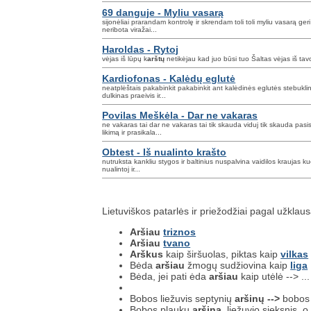
69 danguje - Myliu vasarą
sijonėliai prarandam kontrolę ir skrendam toli toli myliu vasarą geri 
neribota viražai...
Haroldas - Rytoj
vėjas iš lūpų k
arštų
netikėjau kad juo būsi tuo Šaltas vėjas iš tavo š
Kardiofonas - Kalėdų eglutė
neatplėštais pakabinkit pakabinkit ant kalėdinės eglutės stebukli
dulkinas praeivis ir...
Povilas Meškėla - Dar ne vakaras
ne vakaras tai dar ne vakaras tai tik skauda viduj tik skauda pasi
likimą ir prasikala...
Obtest - Iš nualinto krašto
nutruksta kankliu stygos ir baltinius nuspalvina vaidilos kraujas
nualintoj ir...
Lietuviškos patarlės ir priežodžiai pagal užklau
Aršiau
triznos
Aršiau
tvano
Arškus
kaip širšuolas, piktas kaip
vilkas
Bėda
aršiau
žmogų sudžiovina kaip
liga
Bėda, jei pati ėda
aršiau
kaip utėlė --> ..
Bobos liežuvis septynių
aršinų -->
bobos l
Bobos plaukų
aršina,
liežuvio sieksnis, 