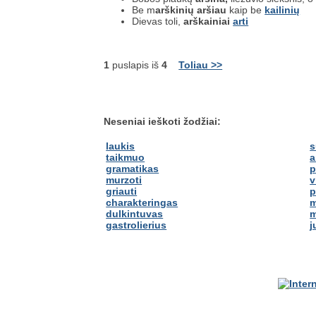
Be m
arškinių
aršiau
kaip be
kailinių
Dievas toli,
arškainiai
arti
1
puslapis iš
4
Toliau >>
Neseniai ieškoti žodžiai:
laukis
s
taikmuo
a
gramatikas
p
murzoti
v
griauti
p
charakteringas
m
dulkintuvas
m
gastrolierius
j