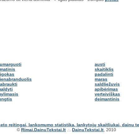
umarguoti
austi
matinis
skaitiklis
igokas
padalinti
ienabranduolis
maras
abraukti
saldliežuvis
aldyti
apibėrimas
ylimasis
verteiviškas
ungtis
deimantinis
©
Rimai.DainuTekstai.lt
.:.
DainuTekstai.lt
, 2010