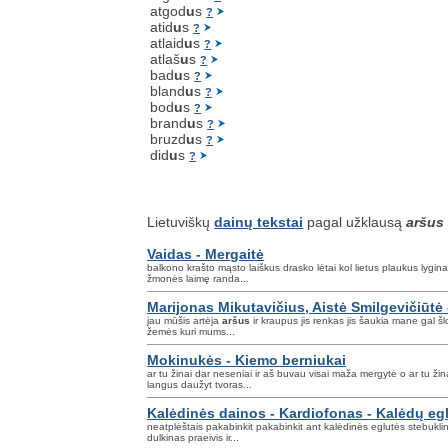
atgod
u
s
?
atid
u
s
?
atlaid
u
s
?
atlaš
u
s
?
bad
u
s
?
bland
u
s
?
bod
u
s
?
brand
u
s
?
bruzd
u
s
?
did
u
s
?
Lietuviškų
dainų tekstai
pagal užklausą
aršus
Vaidas - Mergaitė
balkono krašto mąsto laiškus drasko lėtai kol lietus plaukus lygin
žmonės laimę randa...
Marijonas Mikutavičius, Aistė Smilgevičiūtė -
jau mūšis artėja
aršus
ir kraupus jis renkas jis šaukia mane gal š
žemės kuri mums...
Mokinukės - Kiemo berniukai
ar tu žinai dar neseniai ir aš buvau visai maža mergytė o ar tu ž
langus daužyt tvoras...
Kalėdinės dainos - Kardiofonas - Kalėdų eg
neatplėštais pakabinkit pakabinkit ant kalėdinės eglutės stebukli
dulkinas praeivis ir...