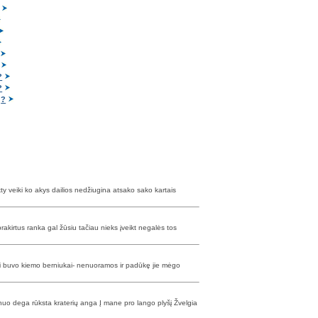
?
?
s
?
kty veiki ko akys dailios nedžiugina atsako sako kartais
rakirtus ranka gal žūsiu tačiau nieks įveikt negalės tos
 tai buvo kiemo berniukai- nenuoramos ir padūkę jie mėgo
nuo dega rūksta kraterių anga Į mane pro lango plyšį Žvelgia