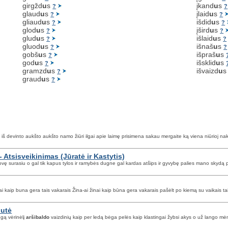
girgžd
u
s
įkand
u
s
?
?
glaud
u
s
įlaid
u
s
?
?
gliaud
u
s
išdid
u
s
?
?
glod
u
s
įšird
u
s
?
?
glud
u
s
išlaid
u
s
?
?
gluod
u
s
išnaš
u
s
?
?
gobš
u
s
išpraš
u
s
?
god
u
s
išsklid
u
s
?
gramzd
u
s
išvaizd
u
?
graud
u
s
?
a iš devinto aukšto aukšto namo žiūri ilgai apie laimę prisimena sakau mergaite ką viena niūrioj na
 Atsisveikinimas (Jūratė ir Kastytis)
lovę surasiu o gal tik kapus tylos ir ramybės dugne gal kardas atšips ir gyvybę palies mano skydą p
inai kaip buna gera tais vakarais Žina-ai žinai kaip būna gera vakarais pašėlt po kiemą su vaikais
lutė
ngą vėrinėlį
aršibaldo
vaizdinių kaip per ledą bėga pelės kaip klastingai žybsi akys o už lango mė