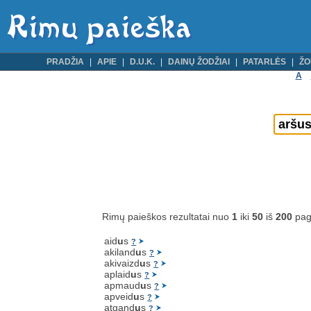
PRADŽIA
APIE
D.U.K.
DAINŲ ŽODŽIAI
PATARLĖS
ŽO
A
Rimų paieškos rezultatai nuo
1
iki
50
iš
200
pag
aid
u
s
?
akiland
u
s
?
akivaizd
u
s
?
aplaid
u
s
?
apmaud
u
s
?
apveid
u
s
?
atgand
u
s
?