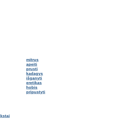
mitrus
apeiti
prusti
kadagys
išganyti
eretikas
hobis
pripustyti