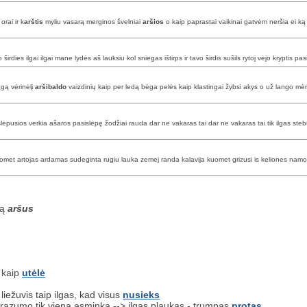
orai ir k
arštis
myliu vasarą merginos švelniai
aršios
o kaip paprastai vaikinai gatvėm neršia ei ką
irdies ilgai ilgai mane lydės aš lauksiu kol sniegas ištirps ir tavo širdis sušils rytoj vėjo kryptis pasi
ngą vėrinėlį
aršibaldo
vaizdinių kaip per ledą bėga pelės kaip klastingai žybsi akys o už lango mė
slėpusios verkia ašaros pasislėpę žodžiai rauda dar ne vakaras tai dar ne vakaras tai tik ilgas steb
 kuomet artojas ardamas sudeginta rugiu lauka zemej randa kalavija kuomet grizusi is keliones nam
są
aršus
. kaip
utėlė
iežuvis taip ilgas, kad visus
nusieks
o razumo tik viena asminka --> ilgas plaukas - trumpas
protas