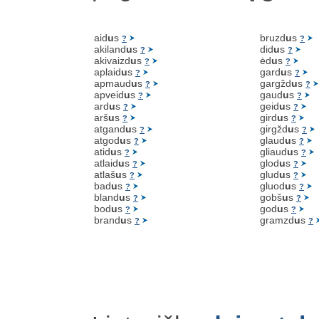
aid
u
s
bruzd
u
s
?
?
akiland
u
s
did
u
s
?
?
akivaizd
u
s
ėd
u
s
?
?
aplaid
u
s
gard
u
s
?
?
apmaud
u
s
gargžd
u
s
?
?
apveid
u
s
gaud
u
s
?
?
ard
u
s
geid
u
s
?
?
arš
u
s
gird
u
s
?
?
atgand
u
s
girgžd
u
s
?
?
atgod
u
s
glaud
u
s
?
?
atid
u
s
gliaud
u
s
?
?
atlaid
u
s
glod
u
s
?
?
atlaš
u
s
glud
u
s
?
?
bad
u
s
gluod
u
s
?
?
bland
u
s
gobš
u
s
?
?
bod
u
s
god
u
s
?
?
brand
u
s
gramzd
u
s
?
?