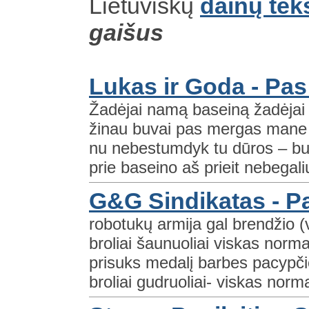
Lietuviškų
dainų tek
gaišus
Lukas ir Goda - Pa
Žadėjai namą baseiną žadėjai 
žinau buvai pas mergas mane ža
nu nebestumdyk tu dūros – bu
prie baseino aš prieit nebegaliu
G&G Sindikatas - Pa
robotukų armija gal brendžio (
broliai šaunuoliai viskas norma
prisuks medalį barbes pacypčio
broliai gudruoliai- viskas norma