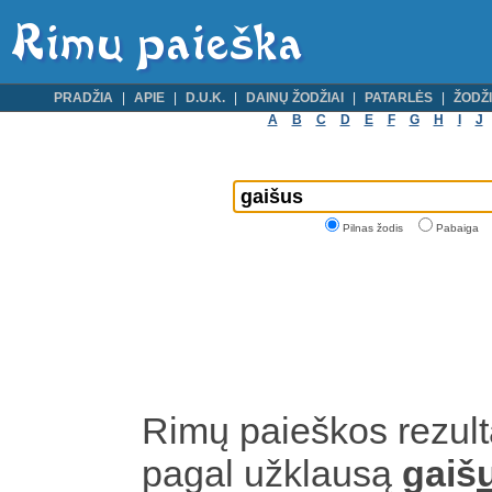
PRADŽIA
APIE
D.U.K.
DAINŲ ŽODŽIAI
PATARLĖS
ŽODŽI
A
B
C
D
E
F
G
H
I
J
Pilnas žodis
Pabaiga
Rimų paieškos rezult
pagal užklausą
gaiš