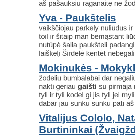
aš pašauksiu raganaitę ne žod
Yva - Paukštelis
vaikščiojau parkely nuliūdus ir
toil ir šitaip man bemąstant li
nutūpė šalia paukšteli padang
laiškelį Širdelė kentėt nebegali
Mokinukės - Mokykl
žodeliu bumbalabai dar negali
nakti geriau
gaišti
su pirmaja me
tyli ir tyli kodel gi jis tyli jei 
dabar jau sunku sunku pati aš 
Vitalijus Cololo, Nat
Burtininkai (Žvaigž