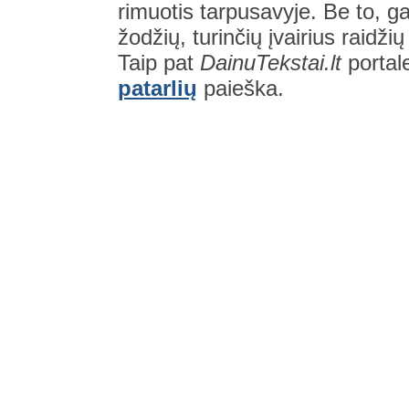
rimuotis tarpusavyje. Be to, gal
žodžių, turinčių įvairius raidži
Taip pat
DainuTekstai.lt
portal
patarlių
paieška.