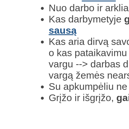
Nuo darbo ir arkli
Kas darbymetyje
g
sausą
Kas aria dirvą sav
o kas pataikavim
vargu --> darbas d
vargą žemės near
Su apkumpėliu ne 
Grįžo ir išgrįžo,
ga