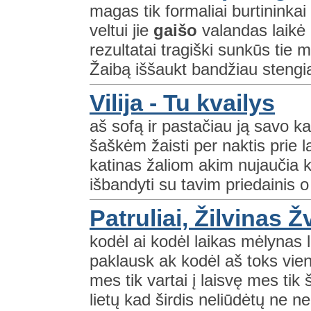
magas tik formaliai burtinink
veltui jie
gaišo
valandas laikė 
rezultatai tragiški sunkūs tie 
Žaibą iššaukt bandžiau stengia
Vilija - Tu kvailys
aš sofą ir pastačiau ją savo k
šaškėm žaisti per naktis prie 
katinas žaliom akim nujaučia k
išbandyti su tavim priedainis 
Patruliai, Žilvinas Žv
kodėl ai kodėl laikas mėlynas l
paklausk ak kodėl aš toks vie
mes tik vartai į laisvę mes tik
lietų kad širdis neliūdėtų ne ne