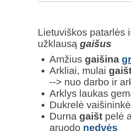
Lietuviškos patarlės i
užklausą
gaišus
Amžius
gaišina
g
Arkliai, mulai
gaiš
--> nuo darbo ir ar
Arklys laukas gem
Dukrelė vaišinink
Durna
gaišt
pelė a
aruodo
nedvės