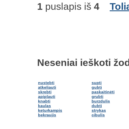
1
puslapis iš
4
Toli
Neseniai ieškoti žod
nustebti
supti
atkeliauti
gubti
skrebti
paskaitinėti
apiplauti
grubti
knabti
burzdulis
kaulas
dubti
keturkampis
strykas
bekraujis
cibulis