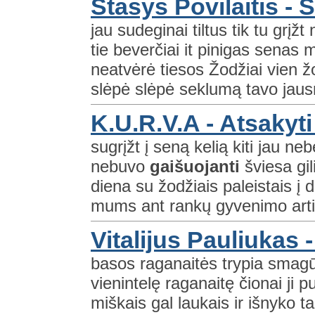
Stasys Povilaitis - S
jau sudeginai tiltus tik tu grįž
tie beverčiai it pinigas senas m
neatvėrė tiesos Žodžiai vien žo
slėpė slėpė seklumą tavo jaus
K.U.R.V.A - Atsakyti
sugrįžt į seną kelią kiti jau ne
nebuvo
gaišuojanti
šviesa gi
diena su žodžiais paleistais į d
mums ant rankų gyvenimo arti
Vitalijus Pauliukas
basos raganaitės trypia smagūs
vienintelę raganaitę čionai ji 
miškais gal laukais ir išnyko t