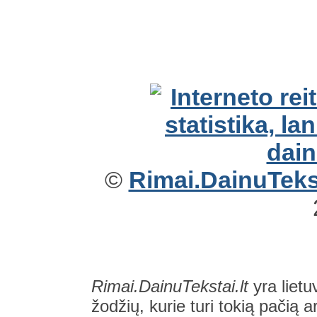
©
Rimai.DainuTekst
Rimai.DainuTekstai.lt
yra lietu
žodžių, kurie turi tokią pačią a