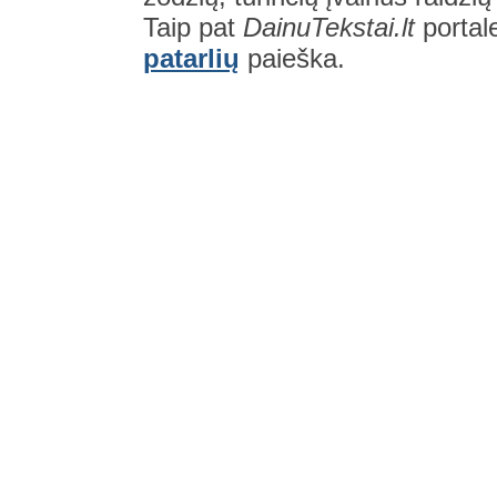
Taip pat
DainuTekstai.lt
portal
patarlių
paieška.