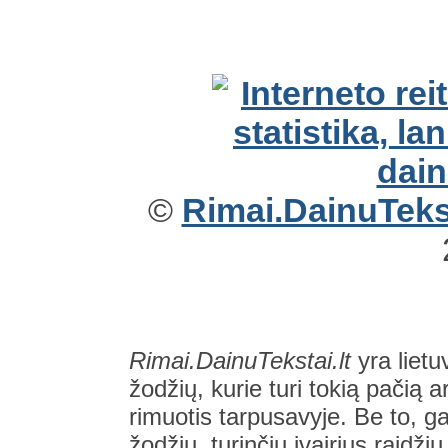
©
Rimai.DainuTekst
Rimai.DainuTekstai.lt
yra lietu
žodžių, kurie turi tokią pačią a
rimuotis tarpusavyje. Be to, gal
žodžių, turinčių įvairius raidži