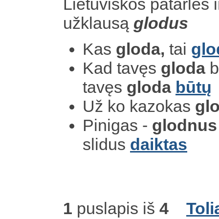
Lietuviškos patarlės i
užklausą
glodus
Kas
gloda,
tai
glo
Kad tavęs
gloda
b
tavęs
gloda
būtų
Už ko kazokas
gl
Pinigas -
glodnus
slidus
daiktas
1
puslapis iš
4
Toli