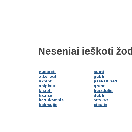
Neseniai ieškoti žod
nustebti
supti
atkeliauti
gubti
skrebti
paskaitinėti
apiplauti
grubti
knabti
burzdulis
kaulas
dubti
keturkampis
strykas
bekraujis
cibulis