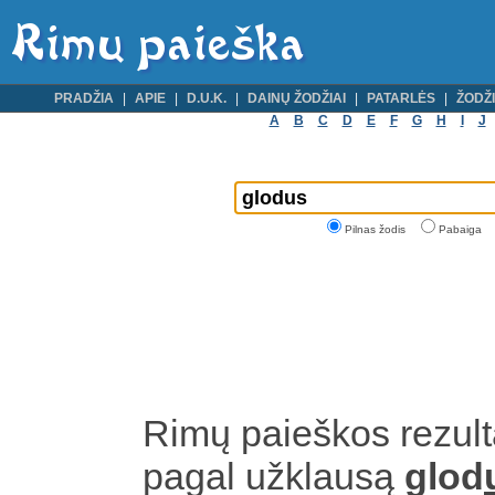
PRADŽIA
APIE
D.U.K.
DAINŲ ŽODŽIAI
PATARLĖS
ŽODŽI
A
B
C
D
E
F
G
H
I
J
Pilnas žodis
Pabaiga
Rimų paieškos rezult
pagal užklausą
glod