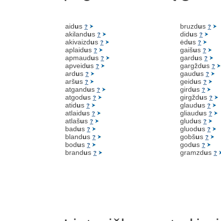
aid
u
s
bruzd
u
s
?
?
akiland
u
s
did
u
s
?
?
akivaizd
u
s
ėd
u
s
?
?
aplaid
u
s
gaiš
u
s
?
?
apmaud
u
s
gard
u
s
?
?
apveid
u
s
gargžd
u
s
?
?
ard
u
s
gaud
u
s
?
?
arš
u
s
geid
u
s
?
?
atgand
u
s
gird
u
s
?
?
atgod
u
s
girgžd
u
s
?
?
atid
u
s
glaud
u
s
?
?
atlaid
u
s
gliaud
u
s
?
?
atlaš
u
s
glud
u
s
?
?
bad
u
s
gluod
u
s
?
?
bland
u
s
gobš
u
s
?
?
bod
u
s
god
u
s
?
?
brand
u
s
gramzd
u
s
?
?