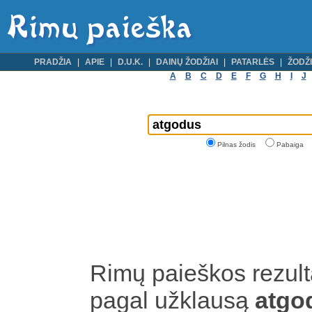
PRADŽIA
APIE
D.U.K.
DAINŲ ŽODŽIAI
PATARLĖS
ŽODŽI
A
B
C
D
E
F
G
H
I
J
Pilnas žodis
Pabaiga
Rimų paieškos rezult
pagal užklausą
atgo