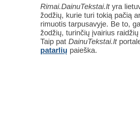
Rimai.DainuTekstai.lt
yra lietu
žodžių, kurie turi tokią pačią a
rimuotis tarpusavyje. Be to, gal
žodžių, turinčių įvairius raidži
Taip pat
DainuTekstai.lt
portal
patarlių
paieška.