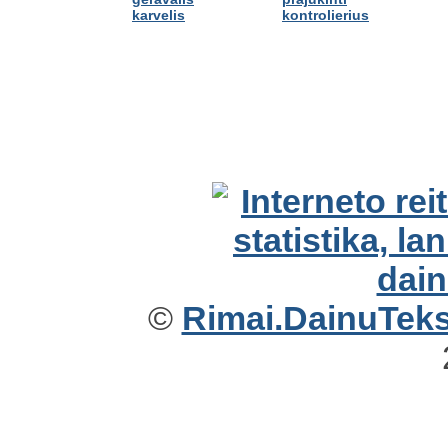
karvelis
kontrolierius
©
Rimai.DainuTekst