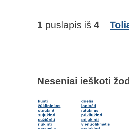
1
puslapis iš
4
Toli
Neseniai ieškoti žod
kusti
duelis
žūklininkas
lopinėti
striukinti
ratukinis
sujukinti
prikliukinti
sužiūrėti
prijukinti
riukinti
vienuolikmetis
geravalis
prajukinti