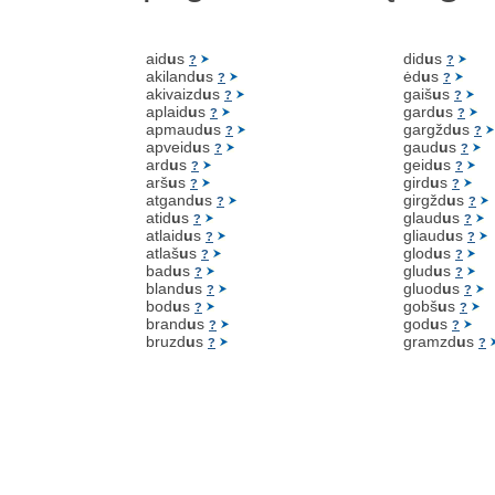
aid
u
s
did
u
s
?
?
akiland
u
s
ėd
u
s
?
?
akivaizd
u
s
gaiš
u
s
?
?
aplaid
u
s
gard
u
s
?
?
apmaud
u
s
gargžd
u
s
?
?
apveid
u
s
gaud
u
s
?
?
ard
u
s
geid
u
s
?
?
arš
u
s
gird
u
s
?
?
atgand
u
s
girgžd
u
s
?
?
atid
u
s
glaud
u
s
?
?
atlaid
u
s
gliaud
u
s
?
?
atlaš
u
s
glod
u
s
?
?
bad
u
s
glud
u
s
?
?
bland
u
s
gluod
u
s
?
?
bod
u
s
gobš
u
s
?
?
brand
u
s
god
u
s
?
?
bruzd
u
s
gramzd
u
s
?
?