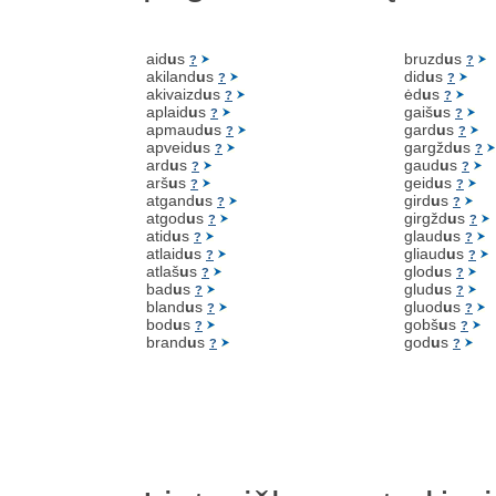
aid
u
s
bruzd
u
s
?
?
akiland
u
s
did
u
s
?
?
akivaizd
u
s
ėd
u
s
?
?
aplaid
u
s
gaiš
u
s
?
?
apmaud
u
s
gard
u
s
?
?
apveid
u
s
gargžd
u
s
?
?
ard
u
s
gaud
u
s
?
?
arš
u
s
geid
u
s
?
?
atgand
u
s
gird
u
s
?
?
atgod
u
s
girgžd
u
s
?
?
atid
u
s
glaud
u
s
?
?
atlaid
u
s
gliaud
u
s
?
?
atlaš
u
s
glod
u
s
?
?
bad
u
s
glud
u
s
?
?
bland
u
s
gluod
u
s
?
?
bod
u
s
gobš
u
s
?
?
brand
u
s
god
u
s
?
?