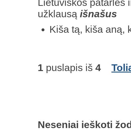
Lietuviškos patarlės i
užklausą
išnašus
Kiša tą, kiša aną, 
1
puslapis iš
4
Toli
Neseniai ieškoti žod