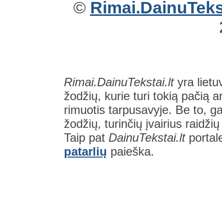
©
Rimai.DainuTekst
Rimai.DainuTekstai.lt
yra lietu
žodžių, kurie turi tokią pačią a
rimuotis tarpusavyje. Be to, gal
žodžių, turinčių įvairius raidži
Taip pat
DainuTekstai.lt
portal
patarlių
paieška.