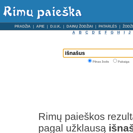
PRADŽIA
APIE
D.U.K.
DAINŲ ŽODŽIAI
PATARLĖS
ŽODŽI
A
B
C
D
E
F
G
H
I
J
Pilnas žodis
Pabaiga
Rimų paieškos rezult
pagal užklausą
išna