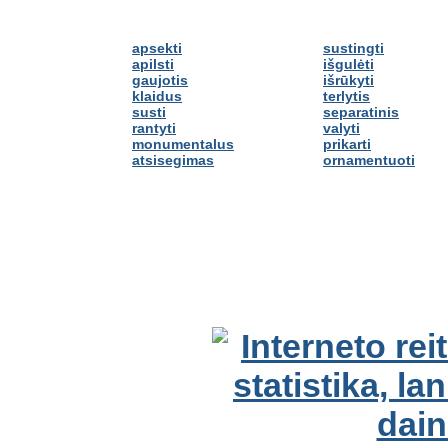
apsekti
sustingti
apilsti
išgulėti
gaujotis
išrūkyti
klaidus
terlytis
susti
separatinis
rantyti
valyti
monumentalus
prikarti
atsisegimas
ornamentuoti