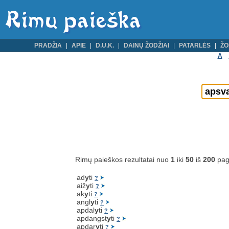
PRADŽIA
APIE
D.U.K.
DAINŲ ŽODŽIAI
PATARLĖS
ŽO
A
Rimų paieškos rezultatai nuo
1
iki
50
iš
200
pag
ad
y
ti
?
aiž
y
ti
?
ak
y
ti
?
angl
y
ti
?
apdal
y
ti
?
apdangst
y
ti
?
apdar
y
ti
?