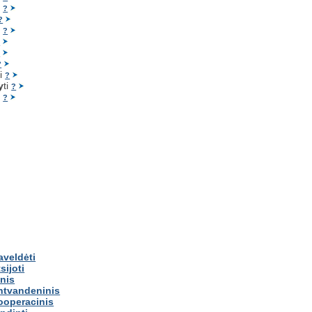
i
?
?
i
?
?
?
?
ti
?
y
ti
?
i
?
aveldėti
sijoti
inis
ntvandeninis
ooperacinis