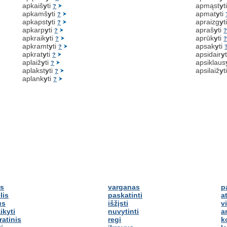
apkaiš
y
ti
apmąst
y
t
?
apkamš
y
ti
apmat
y
ti
?
apkapst
y
ti
apraizg
y
t
?
apkarp
y
ti
apraš
y
ti
?
apkraik
y
ti
aprūk
y
ti
?
apkramt
y
ti
apsak
y
ti
?
apkrat
y
ti
apsidair
y
?
aplaiž
y
ti
apsiklaus
?
aplakst
y
ti
apsilaiž
y
t
?
aplank
y
ti
?
is
varganas
p
lis
paskatinti
at
us
išžįsti
v
ikyti
nuvytinti
a
atinis
regi
k