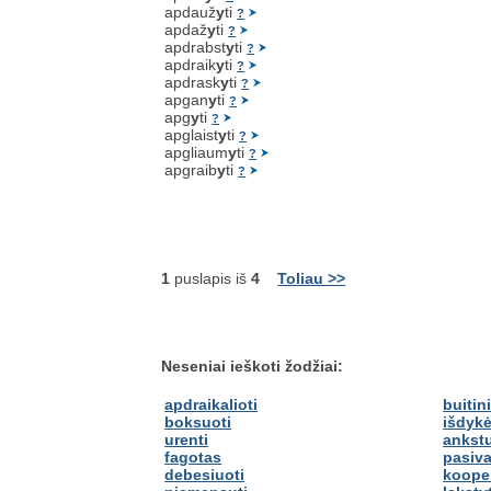
apdauž
y
ti
?
apdaž
y
ti
?
apdrabst
y
ti
?
apdraik
y
ti
?
apdrask
y
ti
?
apgan
y
ti
?
apg
y
ti
?
apglaist
y
ti
?
apgliaum
y
ti
?
apgraib
y
ti
?
1
puslapis iš
4
Toliau >>
Neseniai ieškoti žodžiai:
apdraikalioti
buitin
boksuoti
išdykė
urenti
ankst
fagotas
pasiva
debesiuoti
kooper