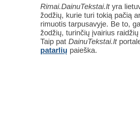
Rimai.DainuTekstai.lt
yra lietu
žodžių, kurie turi tokią pačią a
rimuotis tarpusavyje. Be to, gal
žodžių, turinčių įvairius raidži
Taip pat
DainuTekstai.lt
portal
patarlių
paieška.