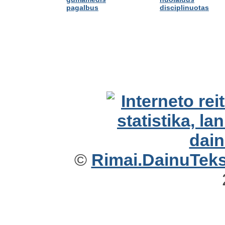
pagalbus
disciplinuotas
©
Rimai.DainuTekst