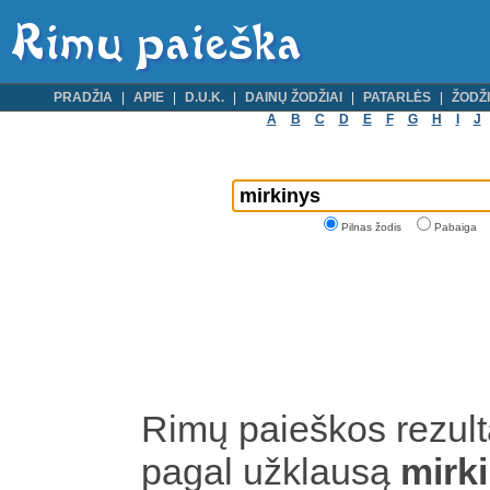
PRADŽIA
APIE
D.U.K.
DAINŲ ŽODŽIAI
PATARLĖS
ŽODŽI
A
B
C
D
E
F
G
H
I
J
Pilnas žodis
Pabaiga
Rimų paieškos rezult
pagal užklausą
mirk