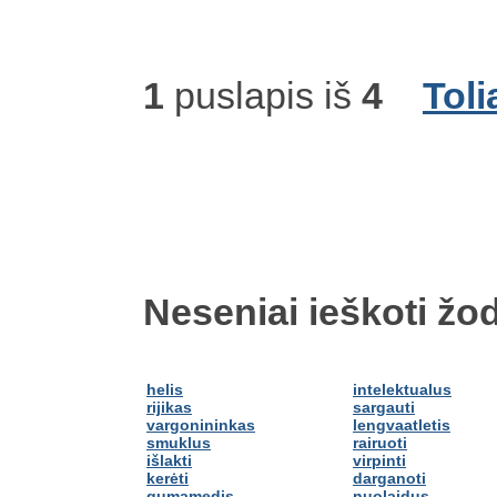
1
puslapis iš
4
Toli
Neseniai ieškoti žod
helis
intelektualus
rijikas
sargauti
vargonininkas
lengvaatletis
smuklus
rairuoti
išlakti
virpinti
kerėti
darganoti
gumamedis
nuolaidus