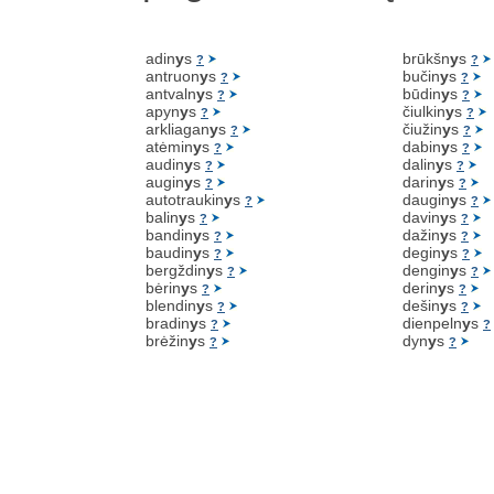
adin
y
s
brūkšn
y
s
?
?
antruon
y
s
bučin
y
s
?
?
antvaln
y
s
būdin
y
s
?
?
apyn
y
s
čiulkin
y
s
?
?
arkliagan
y
s
čiužin
y
s
?
?
atėmin
y
s
dabin
y
s
?
?
audin
y
s
dalin
y
s
?
?
augin
y
s
darin
y
s
?
?
autotraukin
y
s
daugin
y
s
?
?
balin
y
s
davin
y
s
?
?
bandin
y
s
dažin
y
s
?
?
baudin
y
s
degin
y
s
?
?
bergždin
y
s
dengin
y
s
?
?
bėrin
y
s
derin
y
s
?
?
blendin
y
s
dešin
y
s
?
?
bradin
y
s
dienpeln
y
s
?
?
brėžin
y
s
dyn
y
s
?
?