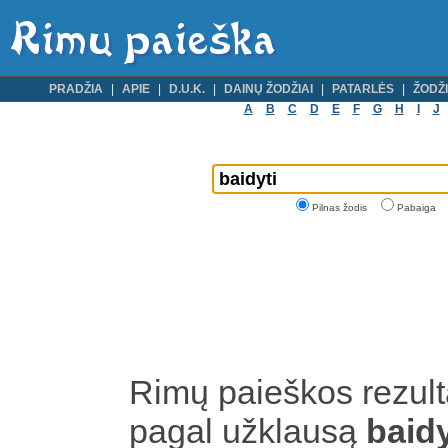
PRADŽIA
APIE
D.U.K.
DAINŲ ŽODŽIAI
PATARLĖS
ŽODŽI
A
B
C
D
E
F
G
H
I
J
Pilnas žodis
Pabaiga
Rimų paieškos rezult
pagal užklausą
baid