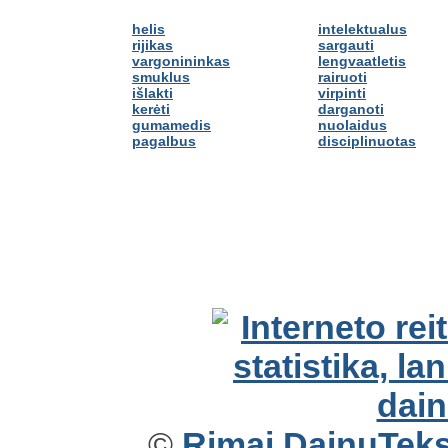
helis
intelektualus
rijikas
sargauti
vargonininkas
lengvaatletis
smuklus
rairuoti
išlakti
virpinti
kerėti
darganoti
gumamedis
nuolaidus
pagalbus
disciplinuotas
©
Rimai.DainuTekst