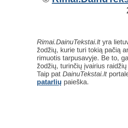
Rimai.DainuTekstai.lt
yra lietu
žodžių, kurie turi tokią pačią a
rimuotis tarpusavyje. Be to, gal
žodžių, turinčių įvairius raidži
Taip pat
DainuTekstai.lt
portal
patarlių
paieška.