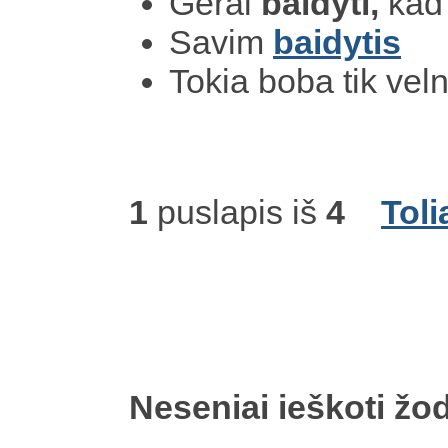
Gerai
baidyti,
kad
Savim
baidytis
Tokia boba tik ve
1
puslapis iš
4
Toli
Neseniai ieškoti žod