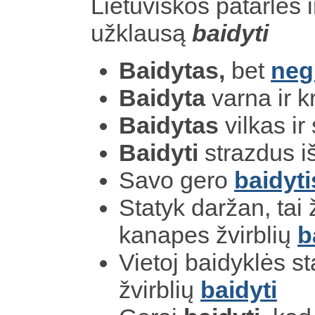
Lietuviškos patarlės i
užklausą
baidyti
Baidytas,
bet
neg
Baidyta
varna ir 
Baidytas
vilkas ir
Baidyti
strazdus i
Savo gero
baidyti
Statyk daržan, tai žv
kanapes žvirblių
b
Vietoj baidyklės st
žvirblių
baidyti