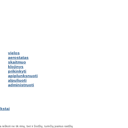
vielos
aerostatas
skaitmuo
klojinys
prikinkyti
apiplunksnuoti
alpuliuoti
administruoti
škoti ne tik rimų, bet ir žodžių, turinčių įvairius raidžių