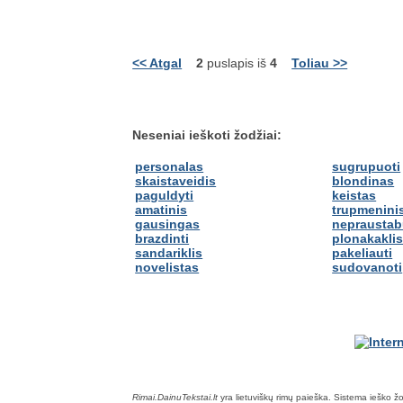
<< Atgal
2
puslapis iš
4
Toliau >>
Neseniai ieškoti žodžiai:
personalas
sugrupuoti
skaistaveidis
blondinas
paguldyti
keistas
amatinis
trupmenini
gausingas
nepraustab
brazdinti
plonakakli
sandariklis
pakeliauti
novelistas
sudovanoti
Rimai.DainuTekstai.lt
yra lietuviškų rimų paieška. Sistema ieško žodž