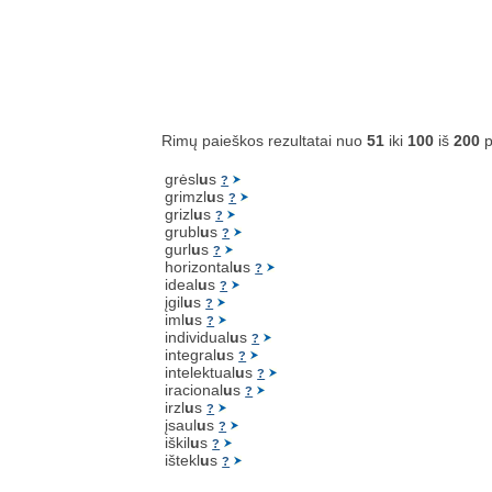
Rimų paieškos rezultatai nuo
51
iki
100
iš
200
p
grėsl
u
s
?
grimzl
u
s
?
grizl
u
s
?
grubl
u
s
?
gurl
u
s
?
horizontal
u
s
?
ideal
u
s
?
įgil
u
s
?
iml
u
s
?
individual
u
s
?
integral
u
s
?
intelektual
u
s
?
iracional
u
s
?
irzl
u
s
?
įsaul
u
s
?
iškil
u
s
?
ištekl
u
s
?