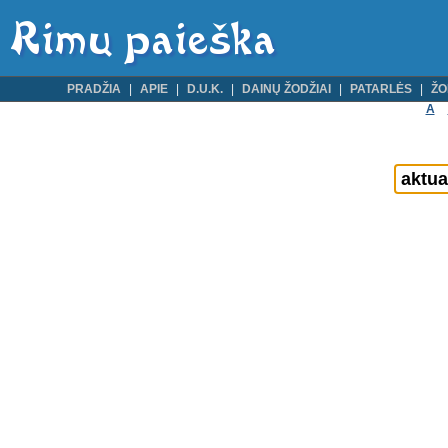
PRADŽIA
APIE
D.U.K.
DAINŲ ŽODŽIAI
PATARLĖS
ŽO
A