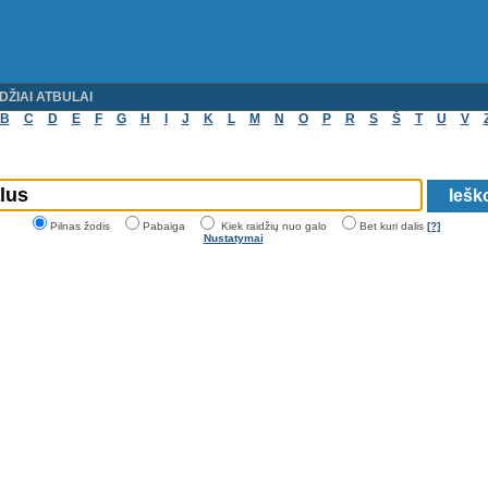
DŽIAI ATBULAI
B
C
D
E
F
G
H
I
J
K
L
M
N
O
P
R
S
Š
T
U
V
Pilnas žodis
Pabaiga
Kiek raidžių nuo galo
Bet kuri dalis
[?]
Nustatymai