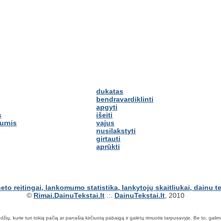
dukatas
bendravardiklinti
apgyti
s
išeiti
urnis
vajus
s
nusilakstyti
girtauti
aprūkti
©
Rimai.DainuTekstai.lt
.:.
DainuTekstai.lt
, 2010
ių, kurie turi tokią pačią ar panašią kirčiuotą pabaigą ir galėtų rimuotis tarpusavyje. Be to, galima ie